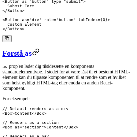
<
Button
 as
=
"button"
 type
=
"submit"
>
  Submit Form
</
Button
>
<
Button
 as
=
"div"
 role
=
"button"
 tabIndex
=
{
0
}>
  Custom Element
</
Button
>
Forstå
as
-prop'en lader dig tilsidesætte en komponents
as
standardelementtype. I stedet for at være låst til et bestemt HTML-
element kan du tilpasse komponenten til at rendre som et hvilket
som helst gyldigt HTML-tag eller endda en anden React-
komponent.
For eksempel:
// Default renders as a div
<
Box
>Content</
Box
>
// Renders as a section
<
Box
 as
=
"section"
>Content</
Box
>
// Renders as a nav