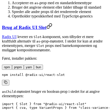
Accepterer en
-prop med en standardelementtype
as
Bruger det angivne element eller falder tilbage til standard
Spreder alle andre props til det rendererede element
Opretholder typesikkerhed med TypeScript-generics
Brug af Radix UI Slot
Radix UI
leverer en
-komponent, som tilbyder et mere
Slot
kraftfuldt alternativ til
-prop-mønstret. I stedet for kun at ændre
as
elementtypen, merger
props med barnekomponenten og
Slot
muliggør kompositionsmønstre.
Først, installer pakken:
npm
pnpm
yarn
bun
npm
 install
 @radix-ui/react-slot
-mønstret bruger en boolean-prop i stedet for at angive
asChild
elementtypen:
import
 { Slot } 
from
 "@radix-ui/react-slot"
import
 { cva, 
type
 VariantProps } 
from
 "class-variance-