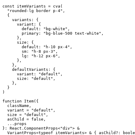
const
 itemVariants
 =
 cva
(
  "rounded-lg border p-4"
,
  {
    variants: {
      variant: {
        default: 
"bg-white"
,
        primary: 
"bg-blue-500 text-white"
,
      },
      size: {
        default: 
"h-10 px-4"
,
        sm: 
"h-8 px-3"
,
        lg: 
"h-12 px-6"
,
      },
    },
    defaultVariants: {
      variant: 
"default"
,
      size: 
"default"
,
    },
  }
)
function
 Item
({
  className
,
  variant
 =
 "default"
,
  size
 =
 "default"
,
  asChild
 =
 false
,
  ...
props
}
:
 React
.
ComponentProps
<
"div"
> 
&
  VariantProps
<
typeof
 itemVariants> 
&
 { 
asChild
?:
 boole