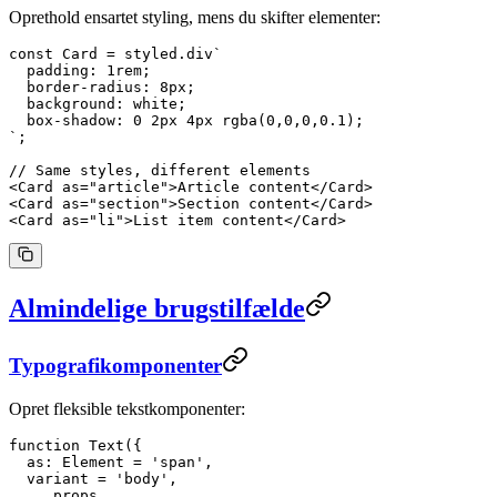
Oprethold ensartet styling, mens du skifter elementer:
const
 Card
 =
 styled.
div
`
  padding: 1rem;
  border-radius: 8px;
  background: white;
  box-shadow: 0 2px 4px rgba(0,0,0,0.1);
`
;
// Same styles, different elements
<
Card
 as
=
"article"
>Article content</
Card
>
<
Card
 as
=
"section"
>Section content</
Card
>
<
Card
 as
=
"li"
>List item content</
Card
>
Almindelige brugstilfælde
Typografikomponenter
Opret fleksible tekstkomponenter:
function
 Text
({
  as
: 
Element
 =
 'span'
,
  variant
 =
 'body'
,
  ...
props