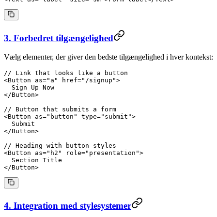
3. Forbedret tilgængelighed
Vælg elementer, der giver den bedste tilgængelighed i hver kontekst:
// Link that looks like a button
<
Button
 as
=
"a"
 href
=
"/signup"
>
  Sign Up Now
</
Button
>
// Button that submits a form
<
Button
 as
=
"button"
 type
=
"submit"
>
  Submit
</
Button
>
// Heading with button styles
<
Button
 as
=
"h2"
 role
=
"presentation"
>
  Section Title
</
Button
>
4. Integration med stylesystemer