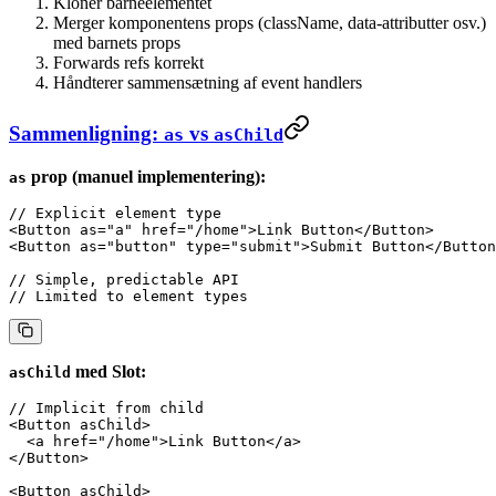
Kloner barneelementet
Merger komponentens props (className, data-attributter osv.)
med barnets props
Forwards refs korrekt
Håndterer sammensætning af event handlers
Sammenligning:
vs
as
asChild
prop (manuel implementering):
as
// Explicit element type
<
Button
 as
=
"a"
 href
=
"/home"
>Link Button</
Button
>
<
Button
 as
=
"button"
 type
=
"submit"
>Submit Button</
Button
// Simple, predictable API
// Limited to element types
med Slot:
asChild
// Implicit from child
<
Button
 asChild
>
  <
a
 href
=
"/home"
>Link Button</
a
>
</
Button
>
<
Button
 asChild
>