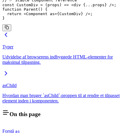
// ✅ Stable component reference
const
 CustomDiv
 =
 (
props
) 
=>
 <
div
 {
...
props} />;
function
 Parent
() {
  return
 <
Component
 as
=
{CustomDiv} />;
}
Typer
Udvidelse af browserens indbyggede HTML-elementer for
maksimal tilpasning.
asChild
Hvordan man bruger `asChild`-proppen til at rendre et tilpasset
element inden i komponenten.
On this page
Forstå
as