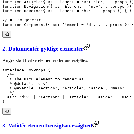
function
 Article
({ 
as
: 
Element
 =
 'article'
, 
...
props
 })
function
 Navigation
({ 
as
: 
Element
 =
 'nav'
, 
...
props
 }) 
function
 Heading
({ 
as
: 
Element
 =
 'h2'
, 
...
props
 }) { }
// ❌ Too generic
function
 Component
({ 
as
: 
Element
 =
 'div'
, 
...
props
 }) {
2. Dokumentér gyldige elementer
Angiv klart hvilke elementer der understøttes:
interface
 BoxProps
 {
  /**
   * The HTML element to render as
   * 
@default
 '
div
'
   * 
@example
 'section', 'article', 'aside', 'main'
   */
  as
?:
 'div'
 |
 'section'
 |
 'article'
 |
 'aside'
 |
 'main'
}
3. Validér elementhensigtsmæssighed