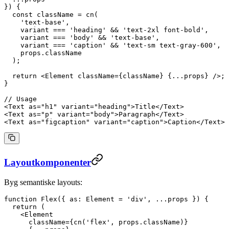
}) {
  const
 className
 =
 cn
(
    'text-base'
,
    variant 
===
 'heading'
 &&
 'text-2xl font-bold'
,
    variant 
===
 'body'
 &&
 'text-base'
,
    variant 
===
 'caption'
 &&
 'text-sm text-gray-600'
,
    props.className
  );
  return
 <
Element
 className
=
{className} {
...
props} />;
}
// Usage
<
Text
 as
=
"h1"
 variant
=
"heading"
>Title</
Text
>
<
Text
 as
=
"p"
 variant
=
"body"
>Paragraph</
Text
>
<
Text
 as
=
"figcaption"
 variant
=
"caption"
>Caption</
Text
>
Layoutkomponenter
Byg semantiske layouts:
function
 Flex
({ 
as
: 
Element
 =
 'div'
, 
...
props
 }) {
  return
 (
    <
Element
      className
=
{
cn
(
'flex'
, props.className)}