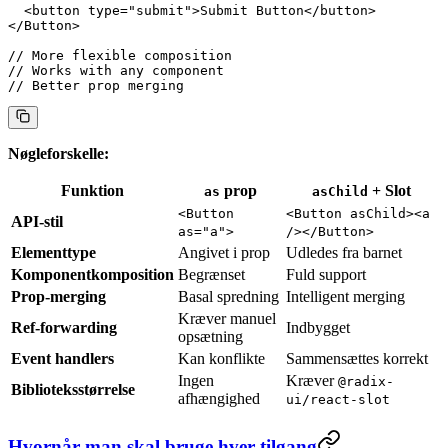
  <
button
 type
=
"submit"
>Submit Button</
button
>
</
Button
>
// More flexible composition
// Works with any component
// Better prop merging
Nøgleforskelle:
Funktion
prop
+ Slot
as
asChild
<Button
<Button asChild><a
API-stil
as="a">
/></Button>
Elementtype
Angivet i prop
Udledes fra barnet
Komponentkomposition
Begrænset
Fuld support
Prop-merging
Basal spredning
Intelligent merging
Kræver manuel
Ref-forwarding
Indbygget
opsætning
Event handlers
Kan konflikte
Sammensættes korrekt
Ingen
Kræver
@radix-
Biblioteksstørrelse
afhængighed
ui/react-slot
Hvornår man skal bruge hver tilgang