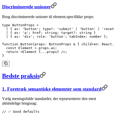
Discriminerede unioner
Brug discriminerede unioner til element-specifikke props:
type
 ButtonProps
 =
  |
 { 
as
:
 'button'
; 
type
?:
 'submit'
 |
 'button'
 |
 'reset
  |
 { 
as
:
 'a'
; 
href
:
 string
; 
target
?:
 string
 }
  |
 { 
as
:
 'div'
; 
role
:
 'button'
; 
tabIndex
:
 number
 };
function
 Button
(
props
:
 ButtonProps
 &
 { 
children
:
 React
.
  const
 Element
 =
 props.as;
  return
 <
Element
 {
...
props} />;
}
Bedste praksis
1. Foretræk semantiske elementer som standard
Vælg meningsfulde standarder, der repræsenterer den mest
almindelige brugssag:
// ✅ Good defaults