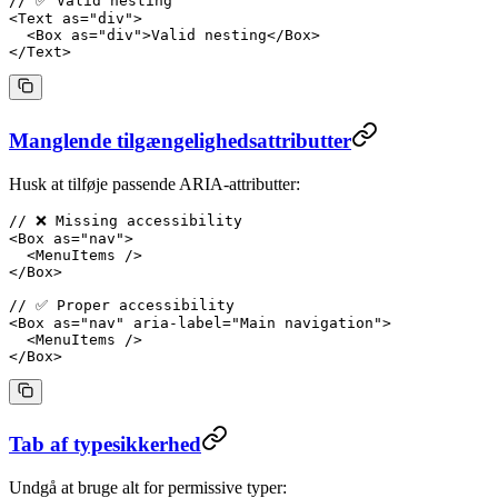
// ✅ Valid nesting
<
Text
 as
=
"div"
>
  <
Box
 as
=
"div"
>Valid nesting</
Box
>
</
Text
>
Manglende tilgængelighedsattributter
Husk at tilføje passende ARIA-attributter:
// ❌ Missing accessibility
<
Box
 as
=
"nav"
>
  <
MenuItems
 />
</
Box
>
// ✅ Proper accessibility
<
Box
 as
=
"nav"
 aria-label
=
"Main navigation"
>
  <
MenuItems
 />
</
Box
>
Tab af typesikkerhed
Undgå at bruge alt for permissive typer: