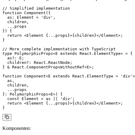
// Simplified implementation
function
 Component
({
  as
: 
Element
 =
 'div'
,
  children
,
  ...
props
}) {
  return
 <
Element
 {
...
props}>{children}</
Element
>;
}
// More complete implementation with TypeScript
type
 PolymorphicProps
<
E
 extends
 React
.
ElementType
> 
=
 {
  as
?:
 E
;
  children
?:
 React
.
ReactNode
;
} 
&
 React
.
ComponentPropsWithoutRef
<
E
>;
function
 Component
<
E
 extends
 React
.
ElementType
 =
 'div'
>
  as
,
  children
,
  ...
props
}
:
 PolymorphicProps
<
E
>) {
  const
 Element
 =
 as
 ||
 'div'
;
  return
 <
Element
 {
...
props}>{children}</
Element
>;
}
Komponenten: