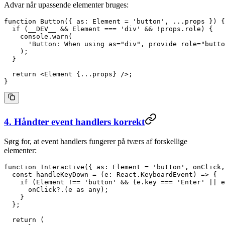
Advar når upassende elementer bruges:
function
 Button
({ 
as
: 
Element
 =
 'button'
, 
...
props
 }) {
  if
 (__DEV__ 
&&
 Element 
===
 'div'
 &&
 !
props.role) {
    console.
warn
(
      'Button: When using as="div", provide role="butto
    );
  }
  return
 <
Element
 {
...
props} />;
}
4. Håndter event handlers korrekt
Sørg for, at event handlers fungerer på tværs af forskellige
elementer:
function
 Interactive
({ 
as
: 
Element
 =
 'button'
, 
onClick
,
  const
 handleKeyDown
 =
 (
e
:
 React
.
KeyboardEvent
) 
=>
 {
    if
 (Element 
!==
 'button'
 &&
 (e.key 
===
 'Enter'
 ||
 e
      onClick
?.(e 
as
 any
);
    }
  };
  return
 (