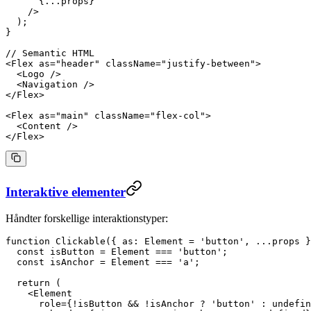
      {
...
props}
    />
  );
}
// Semantic HTML
<
Flex
 as
=
"header"
 className
=
"justify-between"
>
  <
Logo
 />
  <
Navigation
 />
</
Flex
>
<
Flex
 as
=
"main"
 className
=
"flex-col"
>
  <
Content
 />
</
Flex
>
Interaktive elementer
Håndter forskellige interaktionstyper:
function
 Clickable
({ 
as
: 
Element
 =
 'button'
, 
...
props
 }
  const
 isButton
 =
 Element 
===
 'button'
;
  const
 isAnchor
 =
 Element 
===
 'a'
;
  return
 (
    <
Element
      role
=
{
!
isButton 
&&
 !
isAnchor 
?
 'button'
 :
 undefin