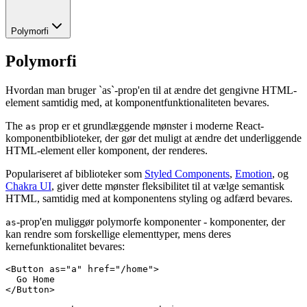
Polymorfi
Polymorfi
Hvordan man bruger `as`-prop'en til at ændre det gengivne HTML-
element samtidig med, at komponentfunktionaliteten bevares.
The
prop er et grundlæggende mønster i moderne React-
as
komponentbiblioteker, der gør det muligt at ændre det underliggende
HTML-element eller komponent, der renderes.
Populariseret af biblioteker som
Styled Components
,
Emotion
, og
Chakra UI
, giver dette mønster fleksibilitet til at vælge semantisk
HTML, samtidig med at komponentens styling og adfærd bevares.
-prop'en muliggør polymorfe komponenter - komponenter, der
as
kan rendre som forskellige elementtyper, mens deres
kernefunktionalitet bevares:
<
Button
 as
=
"a"
 href
=
"/home"
>
  Go Home
</
Button
>