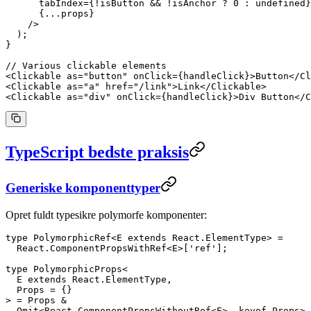
      tabIndex
=
{
!
isButton 
&&
 !
isAnchor 
?
 0
 :
 undefined
}
      {
...
props}
    />
  );
}
// Various clickable elements
<
Clickable
 as
=
"button"
 onClick
=
{handleClick}>Button</
Cl
<
Clickable
 as
=
"a"
 href
=
"/link"
>Link</
Clickable
>
<
Clickable
 as
=
"div"
 onClick
=
{handleClick}>Div Button</
C
TypeScript bedste praksis
Generiske komponenttyper
Opret fuldt typesikre polymorfe komponenter:
type
 PolymorphicRef
<
E
 extends
 React
.
ElementType
> 
=
  React
.
ComponentPropsWithRef
<
E
>[
'ref'
];
type
 PolymorphicProps
<
  E
 extends
 React
.
ElementType
,
  Props
 =
 {}
> 
=
 Props
 &
  Omit
<
React
.
ComponentPropsWithoutRef
<
E
>, 
keyof
 Props
> 