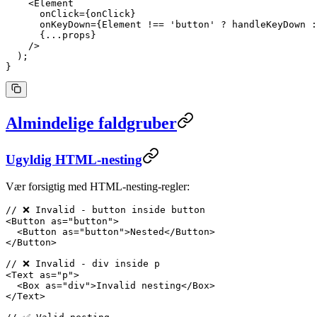
    <
Element
      onClick
=
{onClick}
      onKeyDown
=
{Element 
!==
 'button'
 ?
 handleKeyDown 
:
      {
...
props}
    />
  );
}
Almindelige faldgruber
Ugyldig HTML-nesting
Vær forsigtig med HTML-nesting-regler:
// ❌ Invalid - button inside button
<
Button
 as
=
"button"
>
  <
Button
 as
=
"button"
>Nested</
Button
>
</
Button
>
// ❌ Invalid - div inside p
<
Text
 as
=
"p"
>
  <
Box
 as
=
"div"
>Invalid nesting</
Box
>
</
Text
>