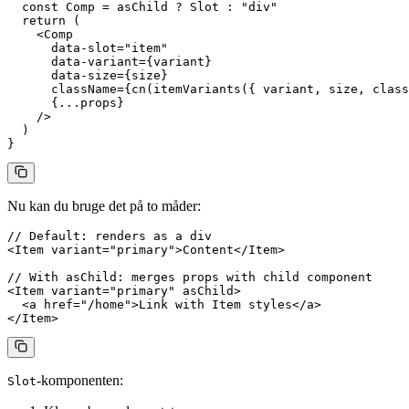
  const
 Comp
 =
 asChild 
?
 Slot 
:
 "div"
  return
 (
    <
Comp
      data-slot
=
"item"
      data-variant
=
{variant}
      data-size
=
{size}
      className
=
{
cn
(
itemVariants
({ variant, size, class
      {
...
props}
    />
  )
}
Nu kan du bruge det på to måder:
// Default: renders as a div
<
Item
 variant
=
"primary"
>Content</
Item
>
// With asChild: merges props with child component
<
Item
 variant
=
"primary"
 asChild
>
  <
a
 href
=
"/home"
>Link with Item styles</
a
>
</
Item
>
-komponenten:
Slot