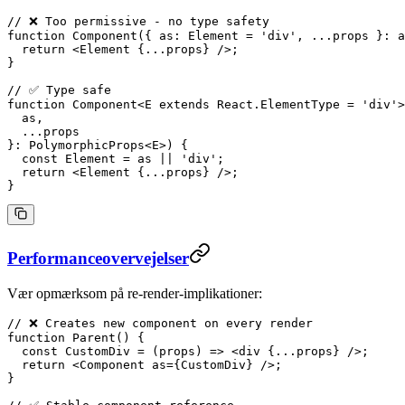
// ❌ Too permissive - no type safety
function
 Component
({ 
as
: 
Element
 =
 'div'
, 
...
props
 }
:
 a
  return
 <
Element
 {
...
props} />;
}
// ✅ Type safe
function
 Component
<
E
 extends
 React
.
ElementType
 =
 'div'
>
  as
,
  ...
props
}
:
 PolymorphicProps
<
E
>) {
  const
 Element
 =
 as
 ||
 'div'
;
  return
 <
Element
 {
...
props} />;
}
Performanceovervejelser
Vær opmærksom på re-render-implikationer:
// ❌ Creates new component on every render
function
 Parent
() {
  const
 CustomDiv
 =
 (
props
) 
=>
 <
div
 {
...
props} />;
  return
 <
Component
 as
=
{CustomDiv} />;
}