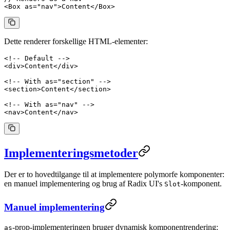
<
Box
 as
=
"nav"
>Content</
Box
>
Dette renderer forskellige HTML-elementer:
<!-- Default -->
<
div
>Content</
div
>
<!-- With as="section" -->
<
section
>Content</
section
>
<!-- With as="nav" -->
<
nav
>Content</
nav
>
Implementeringsmetoder
Der er to hovedtilgange til at implementere polymorfe komponenter:
en manuel implementering og brug af Radix UI's
-komponent.
Slot
Manuel implementering
-prop-implementeringen bruger dynamisk komponentrendering:
as