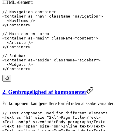
HTML-element:
// Navigation container
<
Container
 as
=
"nav"
 className
=
"navigation"
>
  <
NavItems
 />
</
Container
>
// Main content area
<
Container
 as
=
"main"
 className
=
"content"
>
  <
Article
 />
</
Container
>
// Sidebar
<
Container
 as
=
"aside"
 className
=
"sidebar"
>
  <
Widgets
 />
</
Container
>
2. Genbrugelighed af komponenter
Én komponent kan tjene flere formål uden at skabe varianter:
// Text component used for different elements
<
Text
 as
=
"h1"
 size
=
"2xl"
>Page Title</
Text
>
<
Text
 as
=
"p"
 size
=
"md"
>Body paragraph</
Text
>
<
Text
 as
=
"span"
 size
=
"sm"
>Inline text</
Text
>
<
Text
 as
=
"label"
 size
=
"sm"
>Form label</
Text
>