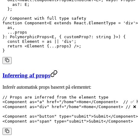
    as
?:
 E
;
  };
// Component with full type safety
function
 Component
<
E
 extends
 React
.
ElementType
 =
 'div'
>
  as
,
  ...
props
}
:
 PolymorphicProps
<
E
, { 
customProp
?:
 string
 }>) {
  const
 Element
 =
 as
 ||
 'div'
;
  return
 <
Element
 {
...
props} />;
}
Inferering af props
Inferér automatisk props baseret på elementet:
// Props are inferred from the element type
<
Component
 as
=
"a"
 href
=
"/home"
>Home</
Component
>  
// ✅ 
<
Component
 as
=
"div"
 href
=
"/home"
>Home</
Component
> 
// ❌
<
Component
 as
=
"button"
 type
=
"submit"
>Submit</
Component
>
<
Component
 as
=
"span"
 type
=
"submit"
>Submit</
Component
>  