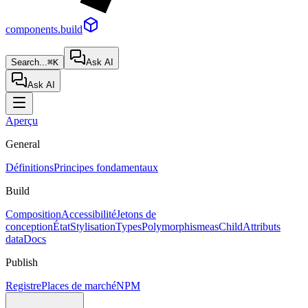
components.build
Search...
⌘K
Ask AI
Ask AI
Aperçu
General
Définitions
Principes fondamentaux
Build
Composition
Accessibilité
Jetons de
conception
État
Stylisation
Types
Polymorphisme
asChild
Attributs
data
Docs
Publish
Registre
Places de marché
NPM