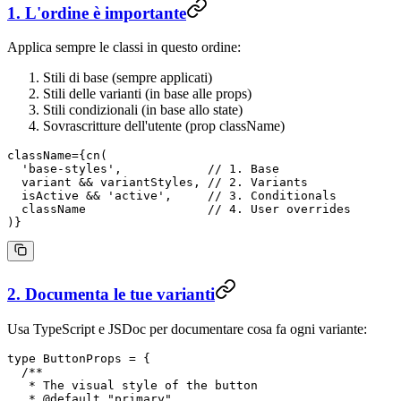
1. L'ordine è importante
Applica sempre le classi in questo ordine:
Stili di base (sempre applicati)
Stili delle varianti (in base alle props)
Stili condizionali (in base allo state)
Sovrascritture dell'utente (prop className)
className
=
{
cn
(
  'base-styles'
,            
// 1. Base
  variant
 && 
variantStyles
, 
// 2. Variants
  isActive
 && 
'active'
,     
// 3. Conditionals
  className
                 // 4. User overrides
)}
2. Documenta le tue varianti
Usa TypeScript e JSDoc per documentare cosa fa ogni variante:
type
 ButtonProps
 =
 {
  /**
   * The visual style of the button
   * 
@default
 "
primary
"