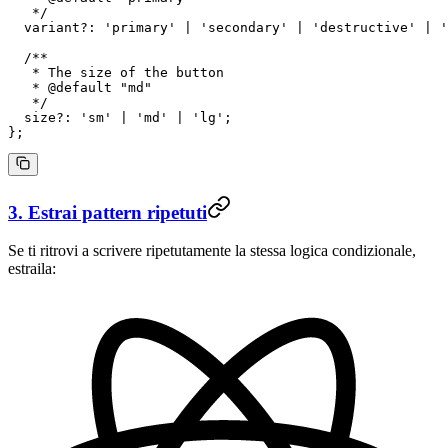
   */
  variant
?:
 'primary'
 |
 'secondary'
 |
 'destructive'
 |
 '
  /**
   * The size of the button
   * 
@default
 "
md
"
   */
  size
?:
 'sm'
 |
 'md'
 |
 'lg'
;
};
3. Estrai pattern ripetuti
Se ti ritrovi a scrivere ripetutamente la stessa logica condizionale,
estraila: