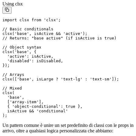
Using clsx
import
 clsx 
from
 'clsx'
;
// Basic conditionals
clsx
(
'base'
, isActive 
&&
 'active'
);
// Returns: "base active" (if isActive is true)
// Object syntax
clsx
(
'base'
, {
  'active'
: isActive,
  'disabled'
: isDisabled,
});
// Arrays
clsx
([
'base'
, isLarge 
?
 'text-lg'
 :
 'text-sm'
]);
// Mixed
clsx
(
  'base'
,
  [
'array-item'
],
  { 
'object-conditional'
: 
true
 },
  isActive 
&&
 'conditional'
);
Un pattern comune è unire un set predefinito di classi con le props in
arrivo, oltre a qualsiasi logica personalizzata che abbiamo: