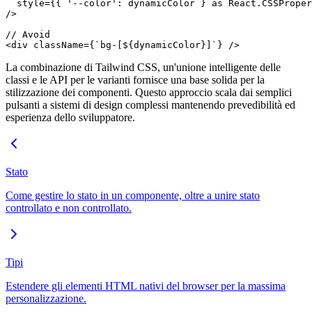
  style
=
{{ 
'--color'
: dynamicColor } 
as
 React
.
CSSProper
/>
// Avoid
<
div
 className
=
{
`bg-[${
dynamicColor
}]`
} />
La combinazione di Tailwind CSS, un'unione intelligente delle
classi e le API per le varianti fornisce una base solida per la
stilizzazione dei componenti. Questo approccio scala dai semplici
pulsanti a sistemi di design complessi mantenendo prevedibilità ed
esperienza dello sviluppatore.
Stato
Come gestire lo stato in un componente, oltre a unire stato
controllato e non controllato.
Tipi
Estendere gli elementi HTML nativi del browser per la massima
personalizzazione.