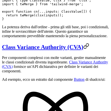
import
 { 
type
 ClassValue, clsx } 
from
 'clsx'
;
import
 { twMerge } 
from
 'tailwind-merge'
;
export
 function
 cn
(
...
inputs
:
 ClassValue
[]) {
  return
 twMerge
(
clsx
(inputs));
}
La potenza deriva dall'ordine - prima gli stili base, poi i condizionali,
infine le sovrascritture dell'utente. Questo garantisce un
comportamento prevedibile mantenendo la piena personalizzazione.
Class Variance Authority (CVA)
Per componenti complessi con molte varianti, gestire manualmente
le classi condizionali diventa ingombrante.
Class Variance Authority
(CVA)
fornisce un'API dichiarativa per definire le varianti dei
componenti.
Ad esempio, ecco un estratto dal componente
Button
di shadcn/ui: