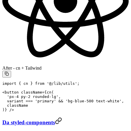
After - cn + Tailwind
import
 { cn } 
from
 '@/lib/utils'
;
<
button
 className
=
{
cn
(
  'px-4 py-2 rounded-lg'
,
  variant 
===
 'primary'
 &&
 'bg-blue-500 text-white'
,
  className
)} />
Da styled-components