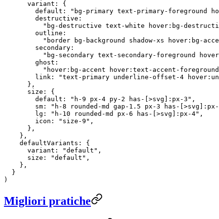
      variant: {
        default: 
"bg-primary text-primary-foreground ho
        destructive:
          "bg-destructive text-white hover:bg-destructi
        outline:
          "border bg-background shadow-xs hover:bg-acce
        secondary:
          "bg-secondary text-secondary-foreground hover
        ghost:
          "hover:bg-accent hover:text-accent-foreground
        link: 
"text-primary underline-offset-4 hover:un
      },
      size: {
        default: 
"h-9 px-4 py-2 has-[>svg]:px-3"
,
        sm: 
"h-8 rounded-md gap-1.5 px-3 has-[>svg]:px-
        lg: 
"h-10 rounded-md px-6 has-[>svg]:px-4"
,
        icon: 
"size-9"
,
      },
    },
    defaultVariants: {
      variant: 
"default"
,
      size: 
"default"
,
    },
  }
)
Migliori pratiche