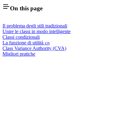
On this page
Il problema degli stili tradizionali
Unire le classi in modo intelligente
Classi condizionali
La funzione di utilità
cn
Class Variance Authority (CVA)
Migliori pratiche