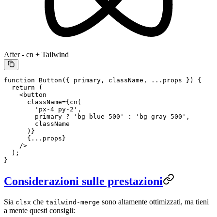
After - cn + Tailwind
function
 Button
({ 
primary
, 
className
, 
...
props
 }) {
  return
 (
    <
button
      className
=
{
cn
(
        'px-4 py-2'
,
        primary 
?
 'bg-blue-500'
 :
 'bg-gray-500'
,
        className
      )}
      {
...
props}
    />
  );
}
Considerazioni sulle prestazioni
Sia
che
sono altamente ottimizzati, ma tieni
clsx
tailwind-merge
a mente questi consigli: