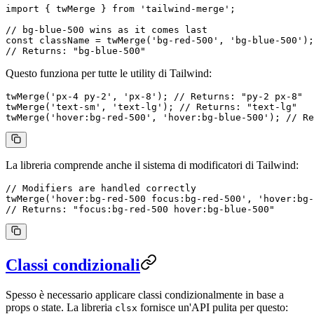
import
 { twMerge } 
from
 'tailwind-merge'
;
// bg-blue-500 wins as it comes last
const
 className
 =
 twMerge
(
'bg-red-500'
, 
'bg-blue-500'
);
// Returns: "bg-blue-500"
Questo funziona per tutte le utility di Tailwind:
twMerge
(
'px-4 py-2'
, 
'px-8'
); 
// Returns: "py-2 px-8"
twMerge
(
'text-sm'
, 
'text-lg'
); 
// Returns: "text-lg"
twMerge
(
'hover:bg-red-500'
, 
'hover:bg-blue-500'
); 
// Re
La libreria comprende anche il sistema di modificatori di Tailwind:
// Modifiers are handled correctly
twMerge
(
'hover:bg-red-500 focus:bg-red-500'
, 
'hover:bg-
// Returns: "focus:bg-red-500 hover:bg-blue-500"
Classi condizionali
Spesso è necessario applicare classi condizionalmente in base a
props o state. La libreria
fornisce un'API pulita per questo:
clsx