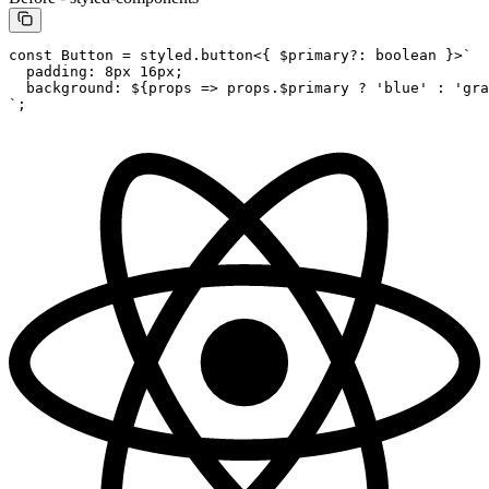
const
 Button
 =
 styled.
button
<{ 
$primary
?:
 boolean
 }>
`
  padding: 8px 16px;
  background: ${
props
 =>
 props
.
$primary
 ?
 'blue'
 :
 'gra
`
;