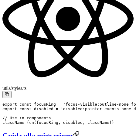
utils/styles.ts
export
 const
 focusRing
 =
 'focus-visible:outline-none f
export
 const
 disabled
 =
 'disabled:pointer-events-none d
// Use in components
className
=
{
cn
(
focusRing
, 
disabled
, 
className
)}
Guida alla migrazione