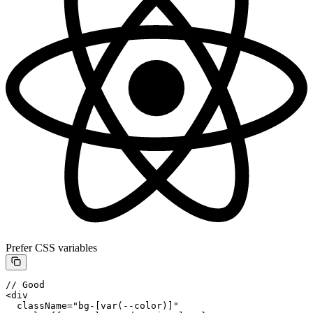
Prefer CSS variables
// Good
<
div
  className
=
"bg-[var(--color)]"