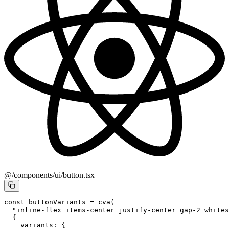
@/components/ui/button.tsx
const
 buttonVariants
 =
 cva
(
  "inline-flex items-center justify-center gap-2 whites
  {
    variants: {