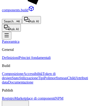
components.build
Search...
⌘K
Ask AI
Ask AI
Panoramica
General
Definizioni
Principi fondamentali
Build
Composizione
Accessibilità
Token di
design
Stato
Stilizzazione
Tipi
Polimorfismo
asChild
Attributi
data
Documentazione
Publish
Registro
Marketplace di componenti
NPM