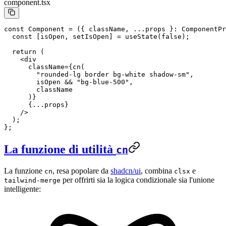
component.tsx
const
 Component
 =
 ({ 
className
, 
...
props
 }
:
 ComponentPr
  const
 [
isOpen
, 
setIsOpen
] 
=
 useState
(
false
);
  return
 (
    <
div
      className
=
{
cn
(
        "rounded-lg border bg-white shadow-sm"
,
        isOpen 
&&
 "bg-blue-500"
,
        className
      )}
      {
...
props}
    />
  );
};
La funzione di utilità
cn
La funzione
, resa popolare da
shadcn/ui
, combina
e
cn
clsx
per offrirti sia la logica condizionale sia l'unione
tailwind-merge
intelligente: