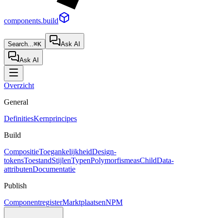
components.build
Search...
⌘K
Ask AI
Ask AI
Overzicht
General
Definities
Kernprincipes
Build
Compositie
Toegankelijkheid
Design-
tokens
Toestand
Stijlen
Typen
Polymorfisme
asChild
Data-
attributen
Documentatie
Publish
Componentregister
Marktplaatsen
NPM