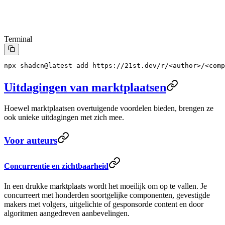
Terminal
npx
 shadcn@latest
 add
 https://21st.dev/r/
<
autho
r
>
/
<
comp
Uitdagingen van marktplaatsen
Hoewel marktplaatsen overtuigende voordelen bieden, brengen ze
ook unieke uitdagingen met zich mee.
Voor auteurs
Concurrentie en zichtbaarheid
In een drukke marktplaats wordt het moeilijk om op te vallen. Je
concurreert met honderden soortgelijke componenten, gevestigde
makers met volgers, uitgelichte of gesponsorde content en door
algoritmen aangedreven aanbevelingen.