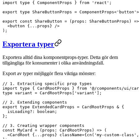
import
 type
 { ComponentProps } 
from
 'react'
;
export
 type
 ShareButtonProps
 =
 ComponentProps
<
'button'
>
export
 const
 ShareButton
 =
 (
props
:
 ShareButtonProps
) 
=>
  <
button
 {
...
props} />
);
Exportera typer
Exportera alltid dina komponentprops-typer. Detta gör dem
tillgängliga för konsumenter i olika användningsfall.
Export av typer möjliggör flera viktiga mönster:
// 1. Extracting specific prop types
import
 type
 { CardRootProps } 
from
 '@/components/ui/car
type
 variant
 =
 CardRootProps
[
'variant'
];
// 2. Extending components
export
 type
 ExtendedCardProps
 =
 CardRootProps
 &
 {
  isLoading
?:
 boolean
;
};
// 3. Creating wrapper components
const
 MyCard
 =
 (
props
:
 CardRootProps
) 
=>
 (
  <
CardRoot
 {
...
props} 
className
=
{
cn
(
'my-custom-class'
,