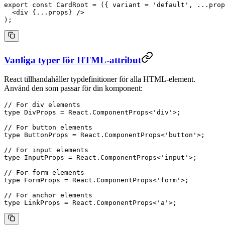
export
 const
 CardRoot
 =
 ({ 
variant
 =
 'default'
, 
...
prop
  <
div
 {
...
props} />
);
Vanliga typer för HTML-attribut
React tillhandahåller typdefinitioner för alla HTML-element.
Använd den som passar för din komponent:
// For div elements
type
 DivProps
 =
 React
.
ComponentProps
<
'div'
>;
// For button elements
type
 ButtonProps
 =
 React
.
ComponentProps
<
'button'
>;
// For input elements
type
 InputProps
 =
 React
.
ComponentProps
<
'input'
>;
// For form elements
type
 FormProps
 =
 React
.
ComponentProps
<
'form'
>;
// For anchor elements
type
 LinkProps
 =
 React
.
ComponentProps
<
'a'
>;