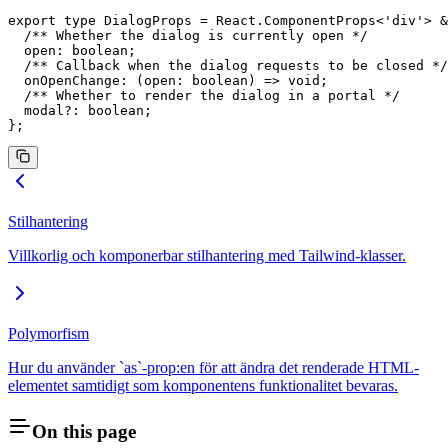
export
 type
 DialogProps
 =
 React
.
ComponentProps
<
'div'
> 
&
  /** Whether the dialog is currently open */
  open
:
 boolean
;
  /** Callback when the dialog requests to be closed */
  onOpenChange
:
 (
open
:
 boolean
) 
=>
 void
;
  /** Whether to render the dialog in a portal */
  modal
?:
 boolean
;
};
Stilhantering
Villkorlig och komponerbar stilhantering med Tailwind-klasser.
Polymorfism
Hur du använder `as`-prop:en för att ändra det renderade HTML-
elementet samtidigt som komponentens funktionalitet bevaras.
On this page