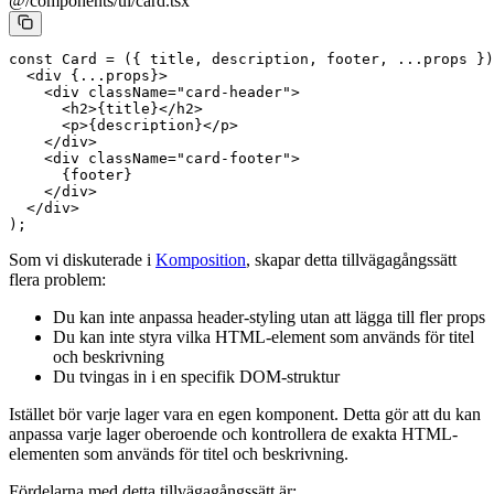
@/components/ui/card.tsx
const
 Card
 =
 ({ 
title
, 
description
, 
footer
, 
...
props
 })
  <
div
 {
...
props}>
    <
div
 className
=
"card-header"
>
      <
h2
>{title}</
h2
>
      <
p
>{description}</
p
>
    </
div
>
    <
div
 className
=
"card-footer"
>
      {footer}
    </
div
>
  </
div
>
);
Som vi diskuterade i
Komposition
, skapar detta tillvägagångssätt
flera problem:
Du kan inte anpassa header-styling utan att lägga till fler props
Du kan inte styra vilka HTML-element som används för titel
och beskrivning
Du tvingas in i en specifik DOM-struktur
Istället bör varje lager vara en egen komponent. Detta gör att du kan
anpassa varje lager oberoende och kontrollera de exakta HTML-
elementen som används för titel och beskrivning.
Fördelarna med detta tillvägagångssätt är: