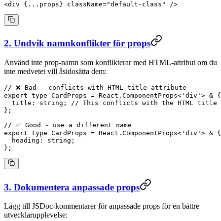
<
div
 {
...
props} 
className
=
"default-class"
 />
2. Undvik namnkonflikter för props
Använd inte prop-namn som konflikterar med HTML-attribut om du
inte medvetet vill åsidosätta dem:
// ❌ Bad - conflicts with HTML title attribute
export
 type
 CardProps
 =
 React
.
ComponentProps
<
'div'
> 
&
 {
  title
:
 string
; 
// This conflicts with the HTML title 
};
// ✅ Good - use a different name
export
 type
 CardProps
 =
 React
.
ComponentProps
<
'div'
> 
&
 {
  heading
:
 string
;
};
3. Dokumentera anpassade props
Lägg till JSDoc-kommentarer för anpassade props för en bättre
utvecklarupplevelse: