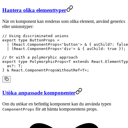
Hantera olika elementtyper
När en komponent kan renderas som olika element, använd generics
eller unionstyper:
// Using discriminated unions
export
 type
 ButtonProps
 =
  |
 (
React
.
ComponentProps
<
'button'
> 
&
 { 
asChild
?:
 false
  |
 (
React
.
ComponentProps
<
'div'
> 
&
 { 
asChild
:
 true
 });
// Or with a polymorphic approach
export
 type
 PolymorphicProps
<
T
 extends
 React
.
ElementTyp
  as
?:
 T
;
} 
&
 React
.
ComponentPropsWithoutRef
<
T
>;
Utöka anpassade komponenter
Om du utökar en befintlig komponent kan du använda typen
för att hämta komponentens props.
ComponentProps