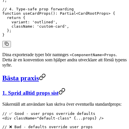
);
// 4. Type-safe prop forwarding
function
 useCardProps
()
:
 Partial
<
CardRootProps
> {
  return
 {
    variant: 
'outlined'
,
    className: 
'custom-card'
,
  };
}
Dina exporterade typer bör namnges
.
<ComponentName>Props
Detta är en konvention som hjälper andra utvecklare att förstå typens
syfte.
Bästa praxis
1. Sprid alltid props sist
Säkerställ att användare kan skriva över eventuella standardprops:
// ✅ Good - user props override defaults
<
div
 className
=
"default-class"
 {
...
props} />
// ❌ Bad - defaults override user props