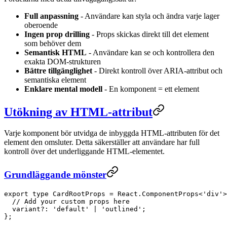
Full anpassning
- Användare kan styla och ändra varje lager
oberoende
Ingen prop drilling
- Props skickas direkt till det element
som behöver dem
Semantisk HTML
- Användare kan se och kontrollera den
exakta DOM-strukturen
Bättre tillgänglighet
- Direkt kontroll över ARIA-attribut och
semantiska element
Enklare mental modell
- En komponent = ett element
Utökning av HTML-attribut
Varje komponent bör utvidga de inbyggda HTML-attributen för det
element den omsluter. Detta säkerställer att användare har full
kontroll över det underliggande HTML-elementet.
Grundläggande mönster
export
 type
 CardRootProps
 =
 React
.
ComponentProps
<
'div'
>
  // Add your custom props here
  variant
?:
 'default'
 |
 'outlined'
;
};