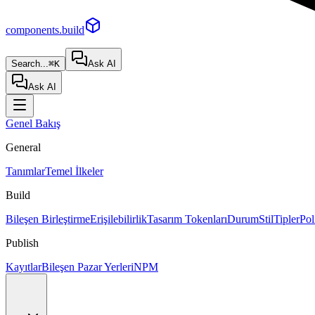
components.build
Search...
⌘K
Ask AI
Ask AI
Genel Bakış
General
Tanımlar
Temel İlkeler
Build
Bileşen Birleştirme
Erişilebilirlik
Tasarım Tokenları
Durum
Stil
Tipler
Pol
Publish
Kayıtlar
Bileşen Pazar Yerleri
NPM