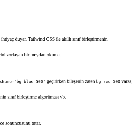
htiyaç duyar. Tailwind CSS ile akıllı sınıf birleştirmenin
erini zorlayan bir meydan okuma.
geçirirken bileşenin zaten
varsa,
sName="bg-blue-500"
bg-red-500
nin sınıf birleştirme algoritması vb.
dece sonuncusunu tutar.