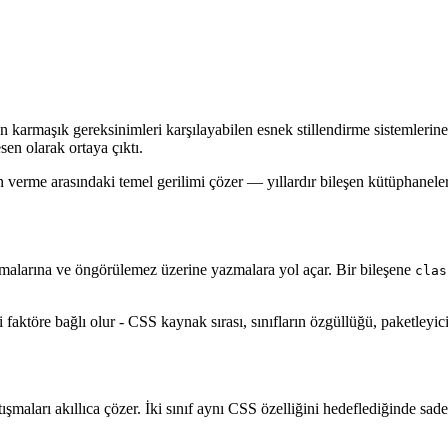
armaşık gereksinimleri karşılayabilen esnek stillendirme sistemlerine i
sen olarak ortaya çıktı.
in verme arasındaki temel gerilimi çözer — yıllardır bileşen kütüphanel
ışmalarına ve öngörülemez üzerine yazmalara yol açar. Bir bileşene
clas
 faktöre bağlı olur - CSS kaynak sırası, sınıfların özgüllüğü, paketleyici
ışmaları akıllıca çözer. İki sınıf aynı CSS özelliğini hedeflediğinde sa