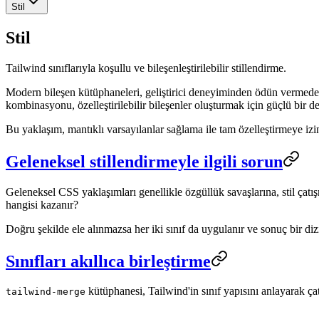
Stil
Stil
Tailwind sınıflarıyla koşullu ve bileşenleştirilebilir stillendirme.
Modern bileşen kütüphaneleri, geliştirici deneyiminden ödün vermeden k
kombinasyonu, özelleştirilebilir bileşenler oluşturmak için güçlü bir de
Bu yaklaşım, mantıklı varsayılanlar sağlama ile tam özelleştirmeye iz
Geleneksel stillendirmeyle ilgili sorun
Geleneksel CSS yaklaşımları genellikle özgüllük savaşlarına, stil çat
hangisi kazanır?
Doğru şekilde ele alınmazsa her iki sınıf da uygulanır ve sonuç bir dizi
Sınıfları akıllıca birleştirme
kütüphanesi, Tailwind'in sınıf yapısını anlayarak çat
tailwind-merge