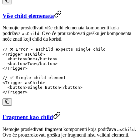
Više child elemenata
Nemojte prosleđivati više child elemenata komponenti koja
podržava
. Ovo će prouzrokovati grešku jer komponenta
asChild
neće znati koji child da koristi.
// ❌ Error - asChild expects single child
<
Trigger
 asChild
>
  <
button
>One</
button
>
  <
button
>Two</
button
>
</
Trigger
>
// ✅ Single child element
<
Trigger
 asChild
>
  <
button
>Single Button</
button
>
</
Trigger
>
Fragment kao child
Nemojte prosleđivati fragment komponenti koja podržava
.
asChild
Ovo će prouzrokovati grešku jer fragmenti nisu validni elementi.