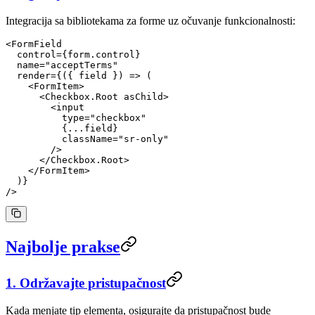
Integracija sa bibliotekama za forme uz očuvanje funkcionalnosti:
<
FormField
  control
=
{form.control}
  name
=
"acceptTerms"
  render
=
{({ 
field
 }) 
=>
 (
    <
FormItem
>
      <
Checkbox.Root
 asChild
>
        <
input
          type
=
"checkbox"
          {
...
field}
          className
=
"sr-only"
        />
      </
Checkbox.Root
>
    </
FormItem
>
  )}
/>
Najbolje prakse
1. Održavajte pristupačnost
Kada menjate tip elementa, osigurajte da pristupačnost bude