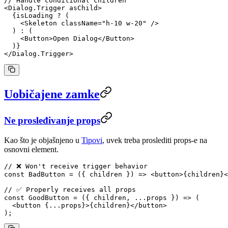
// Handle conditional children
<
Dialog.Trigger
 asChild
>
  {isLoading 
?
 (
    <
Skeleton
 className
=
"h-10 w-20"
 />
  ) 
:
 (
    <
Button
>Open Dialog</
Button
>
  )}
</
Dialog.Trigger
>
Uobičajene zamke
Ne prosleđivanje props
Kao što je objašnjeno u
Tipovi
, uvek treba proslediti props-e na
osnovni element.
// ❌ Won't receive trigger behavior
const
 BadButton
 =
 ({ 
children
 }) 
=>
 <
button
>{children}<
// ✅ Properly receives all props
const
 GoodButton
 =
 ({ 
children
, 
...
props
 }) 
=>
 (
  <
button
 {
...
props}>{children}</
button
>
);