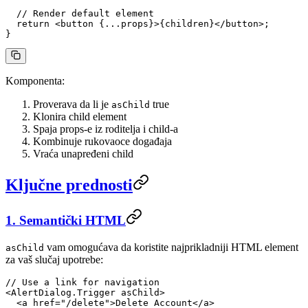
  // Render default element
  return
 <
button
 {
...
props}>{children}</
button
>;
}
Komponenta:
Proverava da li je
true
asChild
Klonira child element
Spaja props-e iz roditelja i child-a
Kombinuje rukovaoce događaja
Vraća unapređeni child
Ključne prednosti
1. Semantički HTML
vam omogućava da koristite najprikladniji HTML element
asChild
za vaš slučaj upotrebe:
// Use a link for navigation
<
AlertDialog.Trigger
 asChild
>
  <
a
 href
=
"/delete"
>Delete Account</
a
>