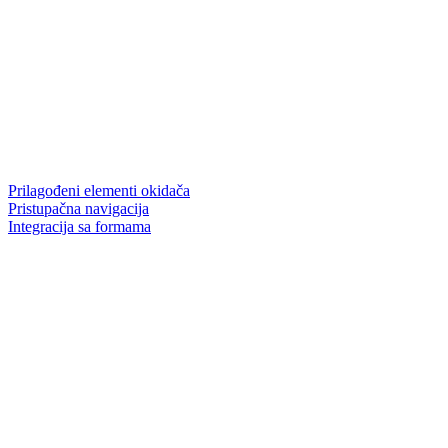
Prilagođeni elementi okidača
Pristupačna navigacija
Integracija sa formama