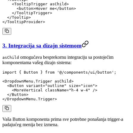
    <
TooltipTrigger
 asChild
>
      <
button
>Hover me</
button
>
    </
TooltipTrigger
>
  </
Tooltip
>
</
TooltipProvider
>
3. Integracija sa dizajn sistemom
omogućava besprekornu integraciju sa postojećim
asChild
komponentama vašeg dizajn sistema:
import
 { Button } 
from
 '@/components/ui/button'
;
<
DropdownMenu.Trigger
 asChild
>
  <
Button
 variant
=
"outline"
 size
=
"icon"
>
    <
MoreVertical
 className
=
"h-4 w-4"
 />
  </
Button
>
</
DropdownMenu.Trigger
>
Vaša Button komponenta prima sve potrebne ponašanja trigger-a
padajućeg menija bez izmena.