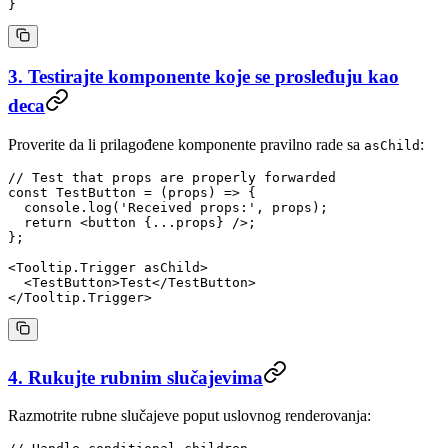
}
3. Testirajte komponente koje se prosleđuju kao
deca
Proverite da li prilagođene komponente pravilno rade sa
:
asChild
// Test that props are properly forwarded
const
 TestButton
 =
 (
props
) 
=>
 {
  console.
log
(
'Received props:'
, props);
  return
 <
button
 {
...
props} />;
};
<
Tooltip.Trigger
 asChild
>
  <
TestButton
>Test</
TestButton
>
</
Tooltip.Trigger
>
4. Rukujte rubnim slučajevima
Razmotrite rubne slučajeve poput uslovnog renderovanja: