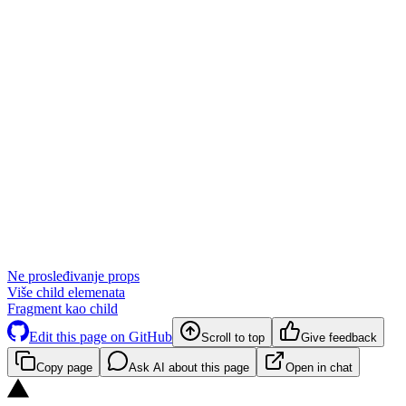
Ne prosleđivanje props
Više child elemenata
Fragment kao child
Edit this page on GitHub
Scroll to top
Give feedback
Copy page
Ask AI about this page
Open in chat