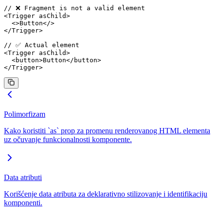
// ❌ Fragment is not a valid element
<
Trigger
 asChild
>
  <>Button</>
</
Trigger
>
// ✅ Actual element
<
Trigger
 asChild
>
  <
button
>Button</
button
>
</
Trigger
>
Polimorfizam
Kako koristiti `as` prop za promenu renderovanog HTML elementa
uz očuvanje funkcionalnosti komponente.
Data atributi
Korišćenje data atributa za deklarativno stilizovanje i identifikaciju
komponenti.