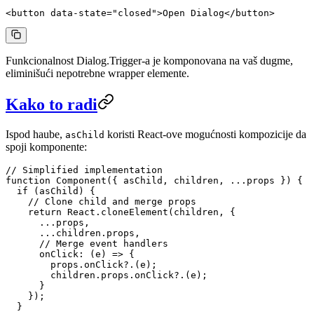
<
button
 data-state
=
"closed"
>Open Dialog</
button
>
Funkcionalnost Dialog.Trigger-a je komponovana na vaš dugme,
eliminišući nepotrebne wrapper elemente.
Kako to radi
Ispod haube,
koristi React-ove mogućnosti kompozicije da
asChild
spoji komponente:
// Simplified implementation
function
 Component
({ 
asChild
, 
children
, 
...
props
 }) {
  if
 (asChild) {
    // Clone child and merge props
    return
 React.
cloneElement
(children, {
      ...
props,
      ...
children.props,
      // Merge event handlers
      onClick
: (
e
) 
=>
 {
        props.
onClick
?.(e);
        children.props.
onClick
?.(e);
      }
    });
  }