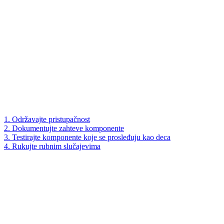
1. Održavajte pristupačnost
2. Dokumentujte zahteve komponente
3. Testirajte komponente koje se prosleđuju kao deca
4. Rukujte rubnim slučajevima