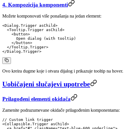
4. Kompozicija komponenti
Možete komponovati više ponašanja na jedan element:
<
Dialog.Trigger
 asChild
>
  <
Tooltip.Trigger
 asChild
>
    <
button
>
      Open dialog (with tooltip)
    </
button
>
  </
Tooltip.Trigger
>
</
Dialog.Trigger
>
Ovo kreira dugme koje i otvara dijalog i prikazuje tooltip na hover.
Uobičajeni slučajevi upotrebe
Prilagođeni elementi okidača
Zamenite podrazumevane okidače prilagođenim komponentama:
// Custom link trigger
<
Collapsible.Trigger
 asChild
>
  <
a
 href
=
"#"
 className
=
"text-blue-600 underline"
>