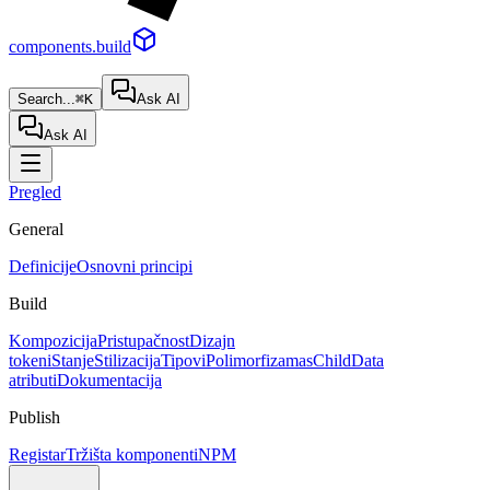
components.build
Search...
⌘K
Ask AI
Ask AI
Pregled
General
Definicije
Osnovni principi
Build
Kompozicija
Pristupačnost
Dizajn
tokeni
Stanje
Stilizacija
Tipovi
Polimorfizam
asChild
Data
atributi
Dokumentacija
Publish
Registar
Tržišta komponenti
NPM