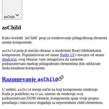
asChild
asChild
Kako koristiti `asChild` prop za renderovanje prilagođenog elementa
unutar komponente.
prop je moćan obrazac u modernim React bibliotekama
asChild
komponenti. Popularizovan od strane
Radix UI
i usvojen od strane
shadcn/ui
, ovaj obrazac vam omogućava da zamenite
podrazumevani markup prilagođenim elementima dok održavate
funkcionalnost komponente.
Razumevanje
asChild
U suštini,
menja način na koji komponenta renderuje.
asChild
Kada je podešeno na
, umesto da renderuje svoj
true
podrazumevani DOM element, komponenta spaja svoje propse,
ponašanja i rukovaoce događaja sa neposrednim child elementom.