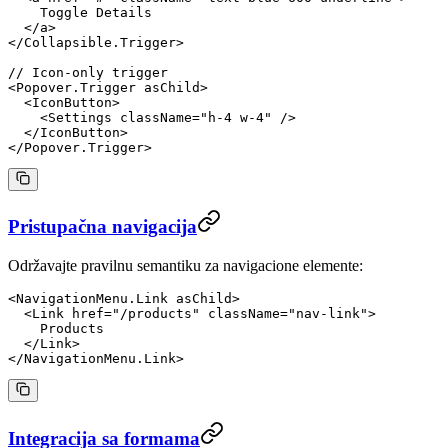
    Toggle Details
  </
a
>
</
Collapsible.Trigger
>
// Icon-only trigger
<
Popover.Trigger
 asChild
>
  <
IconButton
>
    <
Settings
 className
=
"h-4 w-4"
 />
  </
IconButton
>
</
Popover.Trigger
>
Pristupačna navigacija
Održavajte pravilnu semantiku za navigacione elemente:
<
NavigationMenu.Link
 asChild
>
  <
Link
 href
=
"/products"
 className
=
"nav-link"
>
    Products
  </
Link
>
</
NavigationMenu.Link
>
Integracija sa formama