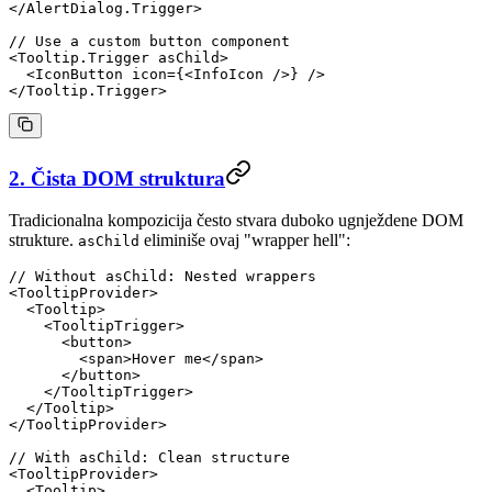
</
AlertDialog.Trigger
>
// Use a custom button component
<
Tooltip.Trigger
 asChild
>
  <
IconButton
 icon
=
{<
InfoIcon
 />} />
</
Tooltip.Trigger
>
2. Čista DOM struktura
Tradicionalna kompozicija često stvara duboko ugnježdene DOM
strukture.
eliminiše ovaj "wrapper hell":
asChild
// Without asChild: Nested wrappers
<
TooltipProvider
>
  <
Tooltip
>
    <
TooltipTrigger
>
      <
button
>
        <
span
>Hover me</
span
>
      </
button
>
    </
TooltipTrigger
>
  </
Tooltip
>
</
TooltipProvider
>
// With asChild: Clean structure
<
TooltipProvider
>
  <
Tooltip
>