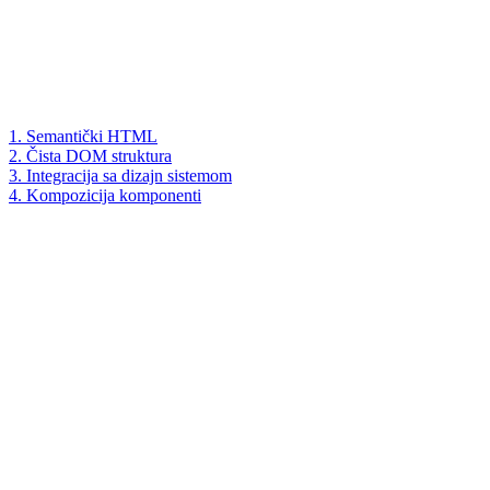
1. Semantički HTML
2. Čista DOM struktura
3. Integracija sa dizajn sistemom
4. Kompozicija komponenti