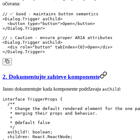
očuvana:
// ✅ Good - maintains button semantics
<
Dialog.Trigger
 asChild
>
  <
button
 type
=
"button"
>Open</
button
>
</
Dialog.Trigger
>
// ⚠️ Caution - ensure proper ARIA attributes
<
Dialog.Trigger
 asChild
>
  <
div
 role
=
"button"
 tabIndex
=
{
0
}>Open</
div
>
</
Dialog.Trigger
>
2. Dokumentujte zahteve komponente
Jasno dokumentujte kada komponente podržavaju
:
asChild
interface
 TriggerProps
 {
  /**
   * Change the default rendered element for the one pa
   * merging their props and behavior.
   *
   * 
@default
 false
   */
  asChild
?:
 boolean
;
  children
:
 React
.
ReactNode
;