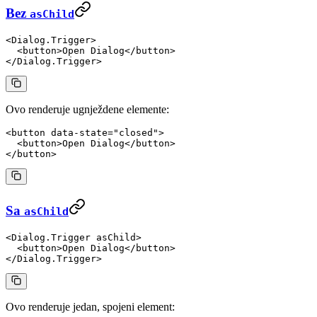
Bez
asChild
<
Dialog.Trigger
>
  <
button
>Open Dialog</
button
>
</
Dialog.Trigger
>
Ovo renderuje ugnježdene elemente:
<
button
 data-state
=
"closed"
>
  <
button
>Open Dialog</
button
>
</
button
>
Sa
asChild
<
Dialog.Trigger
 asChild
>
  <
button
>Open Dialog</
button
>
</
Dialog.Trigger
>
Ovo renderuje jedan, spojeni element: