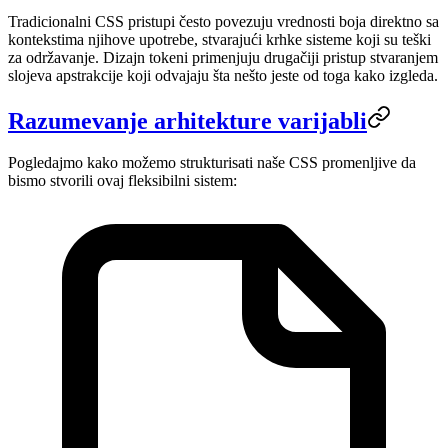
Tradicionalni CSS pristupi često povezuju vrednosti boja direktno sa
kontekstima njihove upotrebe, stvarajući krhke sisteme koji su teški
za održavanje. Dizajn tokeni primenjuju drugačiji pristup stvaranjem
slojeva apstrakcije koji odvajaju šta nešto jeste od toga kako izgleda.
Razumevanje arhitekture varijabli
Pogledajmo kako možemo strukturisati naše CSS promenljive da
bismo stvorili ovaj fleksibilni sistem: