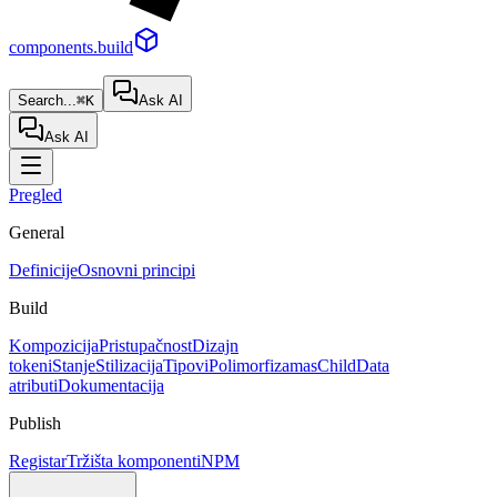
components.build
Search...
⌘K
Ask AI
Ask AI
Pregled
General
Definicije
Osnovni principi
Build
Kompozicija
Pristupačnost
Dizajn
tokeni
Stanje
Stilizacija
Tipovi
Polimorfizam
asChild
Data
atributi
Dokumentacija
Publish
Registar
Tržišta komponenti
NPM