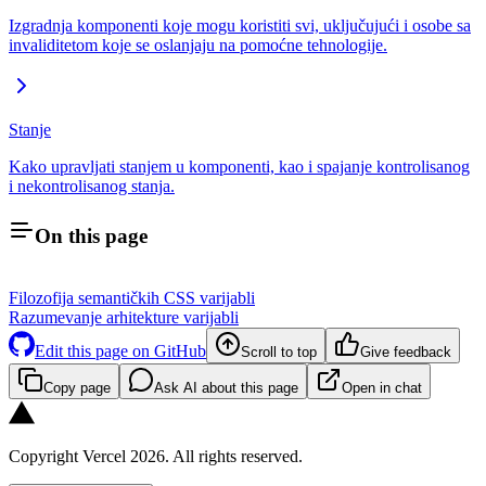
Izgradnja komponenti koje mogu koristiti svi, uključujući i osobe sa
invaliditetom koje se oslanjaju na pomoćne tehnologije.
Stanje
Kako upravljati stanjem u komponenti, kao i spajanje kontrolisanog
i nekontrolisanog stanja.
On this page
Filozofija semantičkih CSS varijabli
Razumevanje arhitekture varijabli
Edit this page on GitHub
Scroll to top
Give feedback
Copy page
Ask AI about this page
Open in chat
Copyright Vercel 2026. All rights reserved.