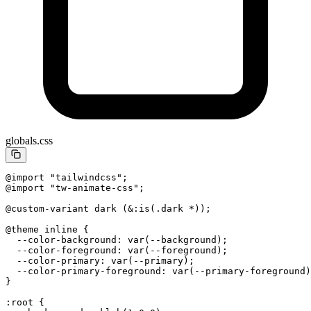
globals.css
@import
 "tailwindcss"
;
@import
 "tw-animate-css"
;
@custom-variant
 dark (&:is(.dark *));
@theme
 inline {
  --color-background: var(--background);
  --color-foreground: var(--foreground);
  --color-primary: var(--primary);
  --color-primary-foreground: var(--primary-foreground)
}
:root
 {