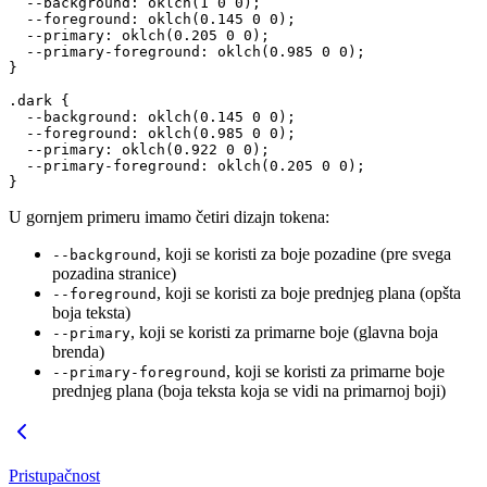
  --background
: 
oklch
(
1
 0
 0
);
  --foreground
: 
oklch
(
0.145
 0
 0
);
  --primary
: 
oklch
(
0.205
 0
 0
);
  --primary-foreground
: 
oklch
(
0.985
 0
 0
);
}
.dark
 {
  --background
: 
oklch
(
0.145
 0
 0
);
  --foreground
: 
oklch
(
0.985
 0
 0
);
  --primary
: 
oklch
(
0.922
 0
 0
);
  --primary-foreground
: 
oklch
(
0.205
 0
 0
);
}
U gornjem primeru imamo četiri dizajn tokena:
, koji se koristi za boje pozadine (pre svega
--background
pozadina stranice)
, koji se koristi za boje prednjeg plana (opšta
--foreground
boja teksta)
, koji se koristi za primarne boje (glavna boja
--primary
brenda)
, koji se koristi za primarne boje
--primary-foreground
prednjeg plana (boja teksta koja se vidi na primarnoj boji)
Pristupačnost