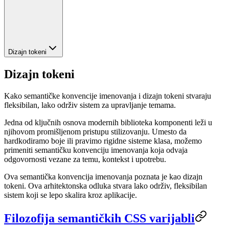
Dizajn tokeni
Dizajn tokeni
Kako semantičke konvencije imenovanja i dizajn tokeni stvaraju
fleksibilan, lako održiv sistem za upravljanje temama.
Jedna od ključnih osnova modernih biblioteka komponenti leži u
njihovom promišljenom pristupu stilizovanju. Umesto da
hardkodiramo boje ili pravimo rigidne sisteme klasa, možemo
primeniti semantičku konvenciju imenovanja koja odvaja
odgovornosti vezane za temu, kontekst i upotrebu.
Ova semantička konvencija imenovanja poznata je kao dizajn
tokeni. Ova arhitektonska odluka stvara lako održiv, fleksibilan
sistem koji se lepo skalira kroz aplikacije.
Filozofija semantičkih CSS varijabli