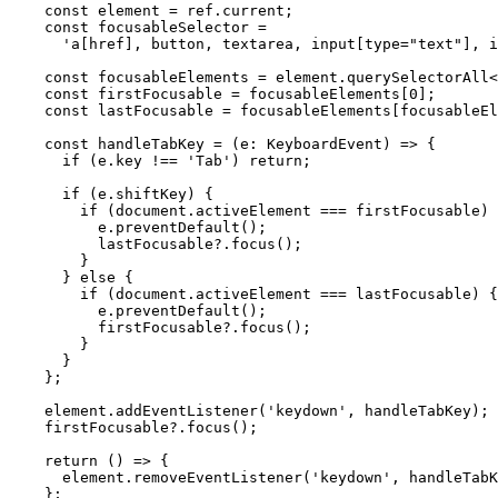
    const
 element
 =
 ref.current;
    const
 focusableSelector
 =
      'a[href], button, textarea, input[type="text"], i
    const
 focusableElements
 =
 element.
querySelectorAll
<
    const
 firstFocusable
 =
 focusableElements[
0
];
    const
 lastFocusable
 =
 focusableElements[focusableEl
    const
 handleTabKey
 =
 (
e
:
 KeyboardEvent
) 
=>
 {
      if
 (e.key 
!==
 'Tab'
) 
return
;
      if
 (e.shiftKey) {
        if
 (document.activeElement 
===
 firstFocusable) 
          e.
preventDefault
();
          lastFocusable?.
focus
();
        }
      } 
else
 {
        if
 (document.activeElement 
===
 lastFocusable) {
          e.
preventDefault
();
          firstFocusable?.
focus
();
        }
      }
    };
    element.
addEventListener
(
'keydown'
, handleTabKey);
    firstFocusable?.
focus
();
    return
 () 
=>
 {
      element.
removeEventListener
(
'keydown'
, handleTabK
    };