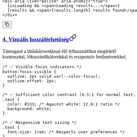
<
div
 aria-live
=
"polite"
 aria-atomic
=
"true"
>
  {isLoading 
&&
 <
span
>Loading results...</
span
>}
  {results 
&&
 <
span
>{results.
length
} results found</
spa
</
div
>
4. Vizuális hozzáférhetőség
Támogasd a látáskárosodással élő felhasználókat megfelelő
kontraszttal, fókuszindikátorokkal és reszponzív betűméretekkel.
/* ✅ Visible focus indicators */
button
:focus-visible
 {
  outline
: 
2
px
 solid
 var
(
--color-focus
);
  outline-offset
: 
2
px
;
}
/* ✅ Sufficient color contrast (4.5:1 for normal text,
.text
 {
  color
: 
#333
; 
/* Against white: 12.6:1 ratio */
  background
: 
white
;
}
/* ✅ Responsive text sizing */
.text
 {
  font-size
: 
1
rem
; 
/* Respects user preferences */
}