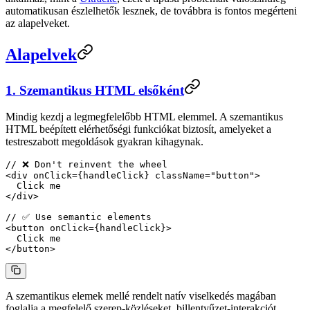
automatikusan észlelhetők lesznek, de továbbra is fontos megérteni
az alapelveket.
Alapelvek
1. Szemantikus HTML elsőként
Mindig kezdj a legmegfelelőbb HTML elemmel. A szemantikus
HTML beépített elérhetőségi funkciókat biztosít, amelyeket a
testreszabott megoldások gyakran kihagynak.
// ❌ Don't reinvent the wheel
<
div
 onClick
=
{handleClick} 
className
=
"button"
>
  Click me
</
div
>
// ✅ Use semantic elements
<
button
 onClick
=
{handleClick}>
  Click me
</
button
>
A szemantikus elemek mellé rendelt natív viselkedés magában
foglalja a megfelelő szerep-közléseket, billentyűzet-interakciót,