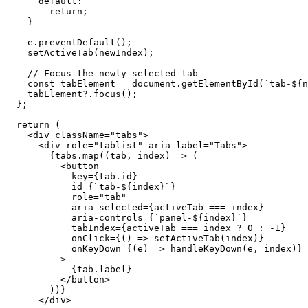
      default
:
        return
;
    }
    e.
preventDefault
();
    setActiveTab
(newIndex);
    // Focus the newly selected tab
    const
 tabElement
 =
 document.
getElementById
(
`tab-${
n
    tabElement?.
focus
();
  };
  return
 (
    <
div
 className
=
"tabs"
>
      <
div
 role
=
"tablist"
 aria-label
=
"Tabs"
>
        {tabs.
map
((
tab
, 
index
) 
=>
 (
          <
button
            key
=
{tab.id}
            id
=
{
`tab-${
index
}`
}
            role
=
"tab"
            aria-selected
=
{activeTab 
===
 index}
            aria-controls
=
{
`panel-${
index
}`
}
            tabIndex
=
{activeTab 
===
 index 
?
 0
 :
 -
1
}
            onClick
=
{() 
=>
 setActiveTab
(index)}
            onKeyDown
=
{(
e
) 
=>
 handleKeyDown
(e, index)}
          >
            {tab.label}
          </
button
>
        ))}
      </
div
>