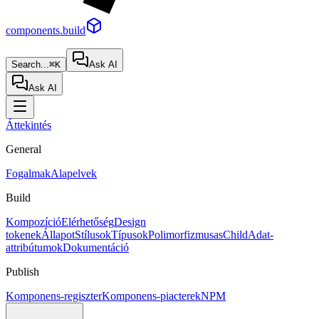
components.build
Search...
⌘K
Ask AI
Ask AI
Áttekintés
General
Fogalmak
Alapelvek
Build
Kompozíció
Elérhetőség
Design
tokenek
Állapot
Stílusok
Típusok
Polimorfizmus
asChild
Adat-
attribútumok
Dokumentáció
Publish
Komponens-regiszter
Komponens-piacterek
NPM