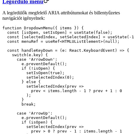
Legördülő menü
A legördülők megfelelő ARIA attribútumokat és billentyűzetes
navigációt igényelnek:
function
 DropdownMenu
({ 
items
 }) {
  const
 [
isOpen
, 
setIsOpen
] 
=
 useState
(
false
);
  const
 [
selectedIndex
, 
setSelectedIndex
] 
=
 useState
(
-
1
  const
 menuRef
 =
 useRef
<
HTMLUListElement
>(
null
);
  const
 handleKeyDown
 =
 (
e
:
 React
.
KeyboardEvent
) 
=>
 {
    switch
(e.key) {
      case
 'ArrowDown'
:
        e.
preventDefault
();
        if
 (
!
isOpen) {
          setIsOpen
(
true
);
          setSelectedIndex
(
0
);
        } 
else
 {
          setSelectedIndex
(
prev
 =>
            prev 
<
 items.
length
 -
 1
 ?
 prev 
+
 1
 :
 0
          );
        }
        break
;
      case
 'ArrowUp'
:
        e.
preventDefault
();
        if
 (isOpen) {
          setSelectedIndex
(
prev
 =>
            prev 
>
 0
 ?
 prev 
-
 1
 :
 items.
length
 -
 1