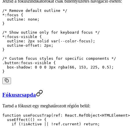
Jelzsd a fókuszindikátorokat csak billentyűzetes navigáció esetén:
/* Remove default outline */
*
:focus
 {
  outline
: 
none
;
}
/* Show outline only for keyboard focus */
*
:focus-visible
 {
  outline
: 
2
px
 solid
 var
(
--color-focus
);
  outline-offset
: 
2
px
;
}
/* Custom focus styles for specific components */
.button:focus-visible
 {
  box-shadow
: 
0
 0
 0
 3
px
 rgba
(
66
, 
153
, 
225
, 
0.5
);
}
Fókuszcsapda
Tartsd a fókuszt egy meghatározott régión belül:
function
 useFocusTrap
(
ref
:
 React
.
RefObject
<
HTMLElement
>
  useEffect
(() 
=>
 {
    if
 (
!
isActive 
||
 !
ref.current) 
return
;