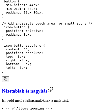
.button
 {
  min-height
: 
44
px
;
  min-width
: 
44
px
;
  padding
: 
12
px
 16
px
;
}
/* Add invisible touch area for small icons */
.icon-button
 {
  position
: 
relative
;
  padding
: 
8
px
;
}
.icon-button::before
 {
  content
: 
''
;
  position
: 
absolute
;
  top
: 
-8
px
;
  right
: 
-8
px
;
  bottom
: 
-8
px
;
  left
: 
-8
px
;
}
Nézetablak és nagyítás
Engedd meg a felhasználóknak a nagyítást:
<!-- ✅ Allows zooming -->