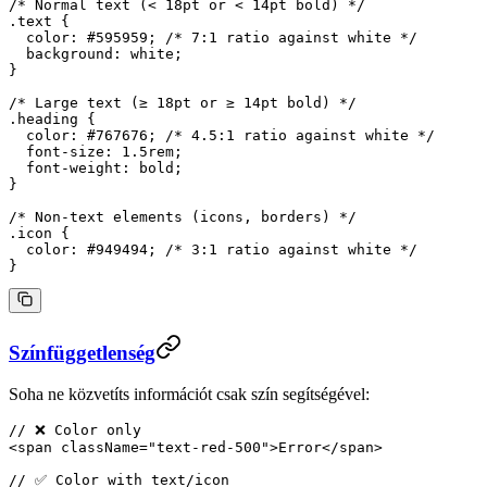
/* Normal text (< 18pt or < 14pt bold) */
.text
 {
  color
: 
#595959
; 
/* 7:1 ratio against white */
  background
: 
white
;
}
/* Large text (≥ 18pt or ≥ 14pt bold) */
.heading
 {
  color
: 
#767676
; 
/* 4.5:1 ratio against white */
  font-size
: 
1.5
rem
;
  font-weight
: 
bold
;
}
/* Non-text elements (icons, borders) */
.icon
 {
  color
: 
#949494
; 
/* 3:1 ratio against white */
}
Színfüggetlenség
Soha ne közvetíts információt csak szín segítségével:
// ❌ Color only
<
span
 className
=
"text-red-500"
>Error</
span
>
// ✅ Color with text/icon