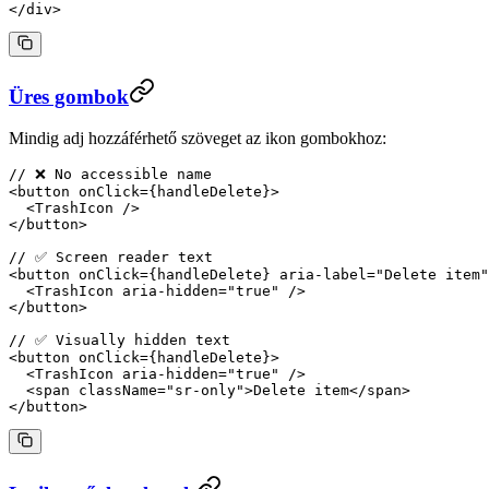
</
div
>
Üres gombok
Mindig adj hozzáférhető szöveget az ikon gombokhoz:
// ❌ No accessible name
<
button
 onClick
=
{handleDelete}>
  <
TrashIcon
 />
</
button
>
// ✅ Screen reader text
<
button
 onClick
=
{handleDelete} 
aria-label
=
"Delete item"
  <
TrashIcon
 aria-hidden
=
"true"
 />
</
button
>
// ✅ Visually hidden text
<
button
 onClick
=
{handleDelete}>
  <
TrashIcon
 aria-hidden
=
"true"
 />
  <
span
 className
=
"sr-only"
>Delete item</
span
>
</
button
>