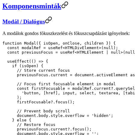
Komponensminták
Modál / Dialógus
A modálok gondos fókuszkezelést és fókuszcsapdázást igényelnek:
function
 Modal
({ 
isOpen
, 
onClose
, 
children
 }) {
  const
 modalRef
 =
 useRef
<
HTMLDivElement
>(
null
);
  const
 previousFocus
 =
 useRef
<
HTMLElement
 |
 null
>(
null
  useEffect
(() 
=>
 {
    if
 (isOpen) {
      // Store current focus
      previousFocus.current 
=
 document.activeElement 
as
      // Focus first focusable element in modal
      const
 firstFocusable
 =
 modalRef.current?.
querySel
        'button, [href], input, select, textarea, [tabi
      );
      firstFocusable?.
focus
();
      // Prevent body scroll
      document.body.style.overflow 
=
 'hidden'
;
    } 
else
 {
      // Restore focus
      previousFocus.current?.
focus
();
      document.body.style.overflow 
=
 ''
;