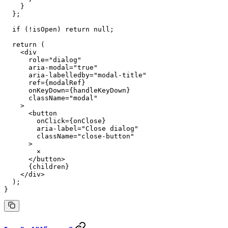
    }
  };
  if
 (
!
isOpen) 
return
 null
;
  return
 (
    <
div
      role
=
"dialog"
      aria-modal
=
"true"
      aria-labelledby
=
"modal-title"
      ref
=
{modalRef}
      onKeyDown
=
{handleKeyDown}
      className
=
"modal"
    >
      <
button
        onClick
=
{onClose}
        aria-label
=
"Close dialog"
        className
=
"close-button"
      >
        ×
      </
button
>
      {children}
    </
div
>
  );
}