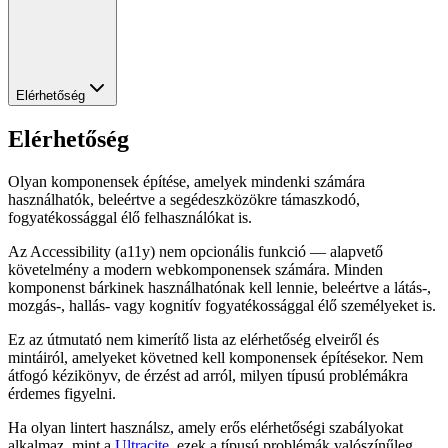
Elérhetőség
Elérhetőség
Olyan komponensek építése, amelyek mindenki számára
használhatók, beleértve a segédeszközökre támaszkodó,
fogyatékossággal élő felhasználókat is.
Az Accessibility (a11y) nem opcionális funkció — alapvető
követelmény a modern webkomponensek számára. Minden
komponenst bárkinek használhatónak kell lennie, beleértve a látás-,
mozgás-, hallás- vagy kognitív fogyatékossággal élő személyeket is.
Ez az útmutató nem kimerítő lista az elérhetőség elveiről és
mintáiról, amelyeket követned kell komponensek építésekor. Nem
átfogó kézikönyv, de érzést ad arról, milyen típusú problémákra
érdemes figyelni.
Ha olyan lintert használsz, amely erős elérhetőségi szabályokat
alkalmaz, mint a
Ultracite
, ezek a típusú problémák valószínűleg