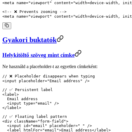
<
meta
 name
=
"viewport"
 content
=
"width=device-width, init
<!-- ❌ Prevents zooming -->
<
meta
 name
=
"viewport"
 content
=
"width=device-width, init
Gyakori buktatók
Helykitöltő szöveg mint címke
Ne használd a placeholder-t az egyetlen címkeként:
// ❌ Placeholder disappears when typing
<
input
 placeholder
=
"Email address"
 />
// ✅ Persistent label
<
label
>
  Email address
  <
input
 type
=
"email"
 />
</
label
>
// ✅ Floating label pattern
<
div
 className
=
"form-field"
>
  <
input
 id
=
"email"
 placeholder
=
" "
 />
  <
label
 htmlFor
=
"email"
>Email address</
label
>