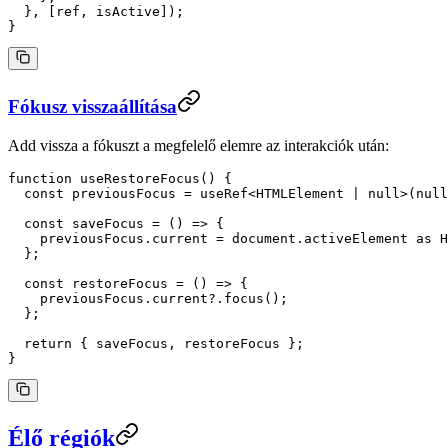
  }, [ref, isActive]);
}
Fókusz visszaállítása
Add vissza a fókuszt a megfelelő elemre az interakciók után:
function
 useRestoreFocus
() {
  const
 previousFocus
 =
 useRef
<
HTMLElement
 |
 null
>(
null
  const
 saveFocus
 =
 () 
=>
 {
    previousFocus.current 
=
 document.activeElement 
as
 H
  };
  const
 restoreFocus
 =
 () 
=>
 {
    previousFocus.current?.
focus
();
  };
  return
 { saveFocus, restoreFocus };
}
Élő régiók