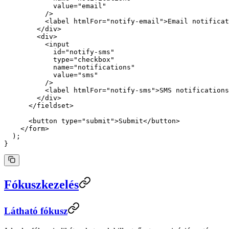
            value
=
"email"
          />
          <
label
 htmlFor
=
"notify-email"
>Email notificat
        </
div
>
        <
div
>
          <
input
            id
=
"notify-sms"
            type
=
"checkbox"
            name
=
"notifications"
            value
=
"sms"
          />
          <
label
 htmlFor
=
"notify-sms"
>SMS notifications
        </
div
>
      </
fieldset
>
      <
button
 type
=
"submit"
>Submit</
button
>
    </
form
>
  );
}
Fókuszkezelés
Látható fókusz