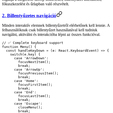
fókuszkezelést és űrlapban való részvételt.
2. Billentyűzetes navigáció
Minden interaktív elemnek billentyűzetről elérhetőnek kell lennie. A
felhasználóknak csak billentyűzet használatával kell tudniuk
navigálni, aktiválni és interakcióba lépni az összes funkcióval.
// ✅ Complete keyboard support
function
 Menu
() {
  const
 handleKeyDown
 =
 (
e
:
 React
.
KeyboardEvent
) 
=>
 {
    switch
(e.key) {
      case
 'ArrowDown'
:
        focusNextItem
();
        break
;
      case
 'ArrowUp'
:
        focusPreviousItem
();
        break
;
      case
 'Home'
:
        focusFirstItem
();
        break
;
      case
 'End'
:
        focusLastItem
();
        break
;
      case
 'Escape'
:
        closeMenu
();
        break
;