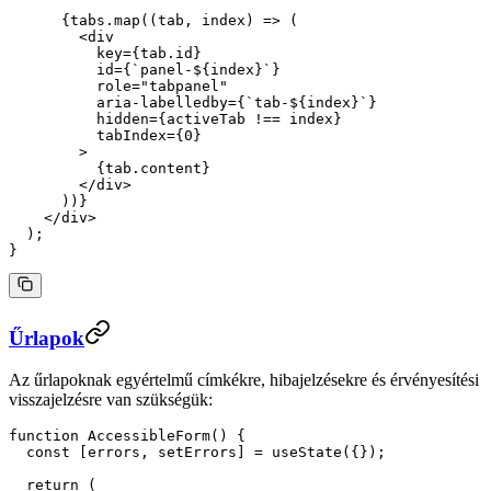
      {tabs.
map
((
tab
, 
index
) 
=>
 (
        <
div
          key
=
{tab.id}
          id
=
{
`panel-${
index
}`
}
          role
=
"tabpanel"
          aria-labelledby
=
{
`tab-${
index
}`
}
          hidden
=
{activeTab 
!==
 index}
          tabIndex
=
{
0
}
        >
          {tab.content}
        </
div
>
      ))}
    </
div
>
  );
}
Űrlapok
Az űrlapoknak egyértelmű címkékre, hibajelzésekre és érvényesítési
visszajelzésre van szükségük:
function
 AccessibleForm
() {
  const
 [
errors
, 
setErrors
] 
=
 useState
({});
  return
 (