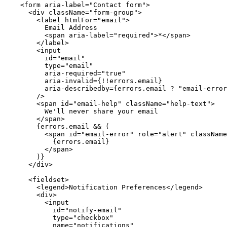
    <
form
 aria-label
=
"Contact form"
>
      <
div
 className
=
"form-group"
>
        <
label
 htmlFor
=
"email"
>
          Email Address
          <
span
 aria-label
=
"required"
>*</
span
>
        </
label
>
        <
input
          id
=
"email"
          type
=
"email"
          aria-required
=
"true"
          aria-invalid
=
{
!!
errors.email}
          aria-describedby
=
{errors.email 
?
 "email-error
        />
        <
span
 id
=
"email-help"
 className
=
"help-text"
>
          We'll never share your email
        </
span
>
        {errors.email 
&&
 (
          <
span
 id
=
"email-error"
 role
=
"alert"
 className
            {errors.email}
          </
span
>
        )}
      </
div
>
      <
fieldset
>
        <
legend
>Notification Preferences</
legend
>
        <
div
>
          <
input
            id
=
"notify-email"
            type
=
"checkbox"
            name
=
"notifications"