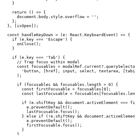
    }
    return
 () 
=>
 {
      document.body.style.overflow 
=
 ''
;
    };
  }, [isOpen]);
  const
 handleKeyDown
 =
 (
e
:
 React
.
KeyboardEvent
) 
=>
 {
    if
 (e.key 
===
 'Escape'
) {
      onClose
();
    }
    if
 (e.key 
===
 'Tab'
) {
      // Trap focus within modal
      const
 focusables
 =
 modalRef.current?.
querySelecto
        'button, [href], input, select, textarea, [tabi
      );
      if
 (focusables 
&&
 focusables.
length
 >
 0
) {
        const
 firstFocusable
 =
 focusables[
0
];
        const
 lastFocusable
 =
 focusables[focusables.
len
        if
 (e.shiftKey 
&&
 document.activeElement 
===
 fi
          e.
preventDefault
();
          lastFocusable.
focus
();
        } 
else
 if
 (
!
e.shiftKey 
&&
 document.activeElemen
          e.
preventDefault
();
          firstFocusable.
focus
();
        }
      }