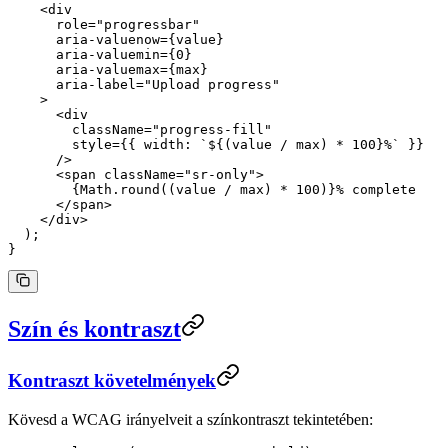
    <
div
      role
=
"progressbar"
      aria-valuenow
=
{value}
      aria-valuemin
=
{
0
}
      aria-valuemax
=
{max}
      aria-label
=
"Upload progress"
    >
      <
div
        className
=
"progress-fill"
        style
=
{{ width: 
`${
(
value
 /
 max
) 
*
 100
}%`
 }}
      />
      <
span
 className
=
"sr-only"
>
        {Math.
round
((value 
/
 max) 
*
 100
)}% complete
      </
span
>
    </
div
>
  );
}
Szín és kontraszt
Kontraszt követelmények
Kövesd a WCAG irányelveit a színkontraszt tekintetében: