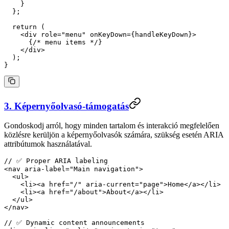
    }
  };
  return
 (
    <
div
 role
=
"menu"
 onKeyDown
=
{handleKeyDown}>
      {
/* menu items */
}
    </
div
>
  );
}
3. Képernyőolvasó-támogatás
Gondoskodj arról, hogy minden tartalom és interakció megfelelően
közlésre kerüljön a képernyőolvasók számára, szükség esetén ARIA
attribútumok használatával.
// ✅ Proper ARIA labeling
<
nav
 aria-label
=
"Main navigation"
>
  <
ul
>
    <
li
><
a
 href
=
"/"
 aria-current
=
"page"
>Home</
a
></
li
>
    <
li
><
a
 href
=
"/about"
>About</
a
></
li
>
  </
ul
>
</
nav
>
// ✅ Dynamic content announcements