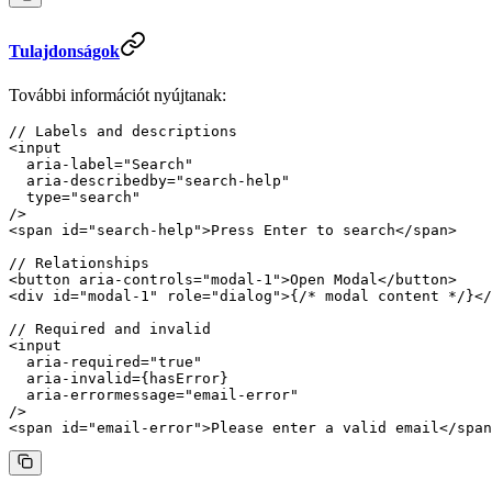
Tulajdonságok
További információt nyújtanak:
// Labels and descriptions
<
input
  aria-label
=
"Search"
  aria-describedby
=
"search-help"
  type
=
"search"
/>
<
span
 id
=
"search-help"
>Press Enter to search</
span
>
// Relationships
<
button
 aria-controls
=
"modal-1"
>Open Modal</
button
>
<
div
 id
=
"modal-1"
 role
=
"dialog"
>{
/* modal content */
}</
// Required and invalid
<
input
  aria-required
=
"true"
  aria-invalid
=
{hasError}
  aria-errormessage
=
"email-error"
/>
<
span
 id
=
"email-error"
>Please enter a valid email</
span