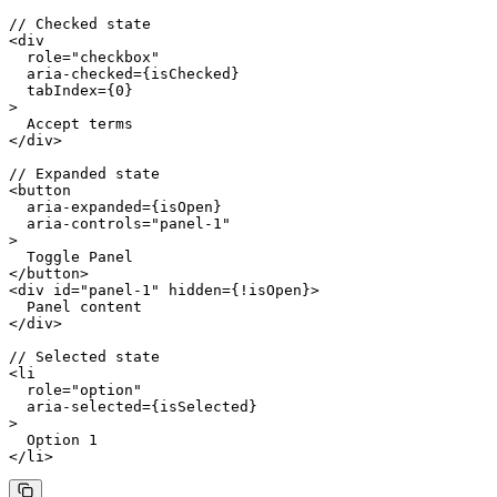
// Checked state
<
div
  role
=
"checkbox"
  aria-checked
=
{isChecked}
  tabIndex
=
{
0
}
>
  Accept terms
</
div
>
// Expanded state
<
button
  aria-expanded
=
{isOpen}
  aria-controls
=
"panel-1"
>
  Toggle Panel
</
button
>
<
div
 id
=
"panel-1"
 hidden
=
{
!
isOpen}>
  Panel content
</
div
>
// Selected state
<
li
  role
=
"option"
  aria-selected
=
{isSelected}
>
  Option 1
</
li
>