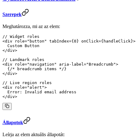
Szerepek
Meghatározza, mi az az elem:
// Widget roles
<
div
 role
=
"button"
 tabIndex
=
{
0
} 
onClick
=
{handleClick}>
  Custom Button
</
div
>
// Landmark roles
<
div
 role
=
"navigation"
 aria-label
=
"Breadcrumb"
>
  {
/* breadcrumb items */
}
</
div
>
// Live region roles
<
div
 role
=
"alert"
>
  Error: Invalid email address
</
div
>
Állapotok
Leírja az elem aktuális állapotát: