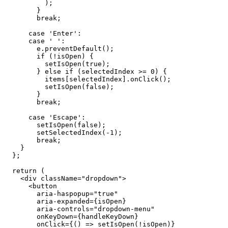
          );
        }
        break
;
      case
 'Enter'
:
      case
 ' '
:
        e.
preventDefault
();
        if
 (
!
isOpen) {
          setIsOpen
(
true
);
        } 
else
 if
 (selectedIndex 
>=
 0
) {
          items[selectedIndex].
onClick
();
          setIsOpen
(
false
);
        }
        break
;
      case
 'Escape'
:
        setIsOpen
(
false
);
        setSelectedIndex
(
-
1
);
        break
;
    }
  };
  return
 (
    <
div
 className
=
"dropdown"
>
      <
button
        aria-haspopup
=
"true"
        aria-expanded
=
{isOpen}
        aria-controls
=
"dropdown-menu"
        onKeyDown
=
{handleKeyDown}
        onClick
=
{() 
=>
 setIsOpen
(
!
isOpen)}