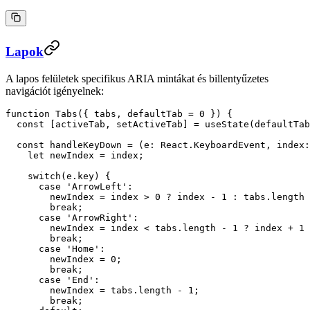
Lapok
A lapos felületek specifikus ARIA mintákat és billentyűzetes
navigációt igényelnek:
function
 Tabs
({ 
tabs
, 
defaultTab
 =
 0
 }) {
  const
 [
activeTab
, 
setActiveTab
] 
=
 useState
(defaultTab
  const
 handleKeyDown
 =
 (
e
:
 React
.
KeyboardEvent
, 
index
:
    let
 newIndex 
=
 index;
    switch
(e.key) {
      case
 'ArrowLeft'
:
        newIndex 
=
 index 
>
 0
 ?
 index 
-
 1
 :
 tabs.
length
 
        break
;
      case
 'ArrowRight'
:
        newIndex 
=
 index 
<
 tabs.
length
 -
 1
 ?
 index 
+
 1
 
        break
;
      case
 'Home'
:
        newIndex 
=
 0
;
        break
;
      case
 'End'
:
        newIndex 
=
 tabs.
length
 -
 1
;
        break
;