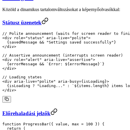
Közöld a dinamikus tartalomváltozásokat a képernyőolvasókkal:
Státusz üzenetek
// Polite announcement (waits for screen reader to fini
<
div
 role
=
"status"
 aria-live
=
"polite"
>
  {savedMessage 
&&
 "Settings saved successfully"
}
</
div
>
// Assertive announcement (interrupts screen reader)
<
div
 role
=
"alert"
 aria-live
=
"assertive"
>
  {errorMessage 
&&
 `Error: ${
errorMessage
}`
}
</
div
>
// Loading states
<
div
 aria-live
=
"polite"
 aria-busy
=
{isLoading}>
  {isLoading 
?
 "Loading..."
 :
 `${
items
.
length
} items lo
</
div
>
Előrehaladási jelzők
function
 ProgressBar
({ 
value
, 
max
 =
 100
 }) {
  return
 (