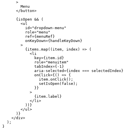
      >
        Menu
      </
button
>
      {isOpen 
&&
 (
        <
ul
          id
=
"dropdown-menu"
          role
=
"menu"
          ref
=
{menuRef}
          onKeyDown
=
{handleKeyDown}
        >
          {items.
map
((
item
, 
index
) 
=>
 (
            <
li
              key
=
{item.id}
              role
=
"menuitem"
              tabIndex
=
{
-
1
}
              aria-selected
=
{index 
===
 selectedIndex}
              onClick
=
{() 
=>
 {
                item.
onClick
();
                setIsOpen
(
false
);
              }}
            >
              {item.label}
            </
li
>
          ))}
        </
ul
>
      )}
    </
div
>
  );
}