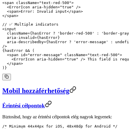
<
span
 className
=
"text-red-500"
>
  <
ErrorIcon
 aria-hidden
=
"true"
 />
  <
span
>Error: Invalid input</
span
>
</
span
>
// ✅ Multiple indicators
<
input
  className
=
{hasError 
?
 'border-red-500'
 :
 'border-gray
  aria-invalid
=
{hasError}
  aria-describedby
=
{hasError 
?
 'error-message'
 :
 undefi
/>
{hasError 
&&
 (
  <
span
 id
=
"error-message"
 className
=
"text-red-500"
>
    <
ErrorIcon
 aria-hidden
=
"true"
 /> This field is requ
  </
span
>
)}
Mobil hozzáférhetőség
Érintési célpontok
Biztosítsd, hogy az érintési célpontok elég nagyok legyenek:
/* Minimum 44x44px for iOS, 48x48dp for Android */