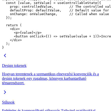
  const
 [
value
, 
setValue
] 
=
 useControllableState
({
    prop: controlledValue,        
// The controlled val
    defaultProp: defaultValue,    
// Default value for 
    onChange: onValueChange,      
// Called when value 
  });
  return
 (
    <
div
>
      <
p
>{value}</
p
>
      <
button
 onClick
=
{() 
=>
 setValue
(value 
+
 1
)}>Incre
    </
div
>
  );
}
Design tokenek
Hogyan teremtenek a szemantikus elnevezési konvenciók és a
design tokenek egy rugalmas, könnyen karbantartható
témarendszert.
Stílusok
Feltételes és komponálható stílusozás Tailwind osztályokkal.