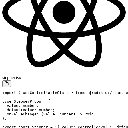
stepper.tsx
import
 { useControllableState } 
from
 '@radix-ui/react-u
type
 StepperProps
 =
 {
  value
:
 number
;
  defaultValue
:
 number
;
  onValueChange
:
 (
value
:
 number
) 
=>
 void
;
};
export
 const
 Stepper
 =
 ({ 
value
: 
controlledValue
, 
defau