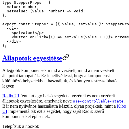
type
 StepperProps
 =
 {
  value
:
 number
;
  setValue
:
 (
value
:
 number
) 
=>
 void
;
};
export
 const
 Stepper
 =
 ({ 
value
, 
setValue
 }
:
 StepperPro
  <
div
>
    <
p
>{value}</
p
>
    <
button
 onClick
=
{() 
=>
 setValue
(value 
+
 1
)}>Increme
  </
div
>
);
Állapotok egyesítése
A legjobb komponensek mind a vezérelt, mind a nem vezérelt
állapotot támogatják. Ez lehetővé teszi, hogy a komponenst
különböző helyzetekben használjuk, és könnyen testreszabható
legyen.
Radix UI
fenntart egy belső segédet a vezérelt és nem vezérelt
állapotok egyesítésére, amelynek neve
.
use-controllable-state
Bár nem nyilvános használatra készült, olyan projektek, mint a
Kibo
UI
implementálták ezt a segédet, hogy saját Radix-szerű
komponenseket építsenek.
Telepítsük a hookot: