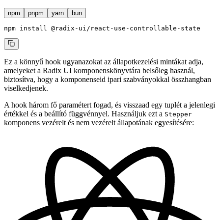
npm
pnpm
yarn
bun
npm
 install
 @radix-ui/react-use-controllable-state
Ez a könnyű hook ugyanazokat az állapotkezelési mintákat adja,
amelyeket a Radix UI komponenskönyvtára belsőleg használ,
biztosítva, hogy a komponenseid ipari szabványokkal összhangban
viselkedjenek.
A hook három fő paramétert fogad, és visszaad egy tuplét a jelenlegi
értékkel és a beállító függvénnyel. Használjuk ezt a
Stepper
komponens vezérelt és nem vezérelt állapotának egyesítésére: