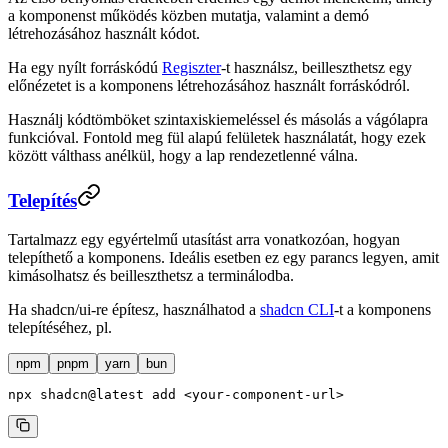
a komponenst működés közben mutatja, valamint a demó
létrehozásához használt kódot.
Ha egy nyílt forráskódú
Regiszter
-t használsz, beilleszthetsz egy
előnézetet is a komponens létrehozásához használt forráskódról.
Használj kódtömböket szintaxiskiemeléssel és másolás a vágólapra
funkcióval. Fontold meg fül alapú felületek használatát, hogy ezek
között válthass anélkül, hogy a lap rendezetlenné válna.
Telepítés
Tartalmazz egy egyértelmű utasítást arra vonatkozóan, hogyan
telepíthető a komponens. Ideális esetben ez egy parancs legyen, amit
kimásolhatsz és beilleszthetsz a terminálodba.
Ha shadcn/ui-re építesz, használhatod a
shadcn CLI
-t a komponens
telepítéséhez, pl.
npm
pnpm
yarn
bun
npx
 shadcn@latest
 add
 <
your-component-ur
l
>