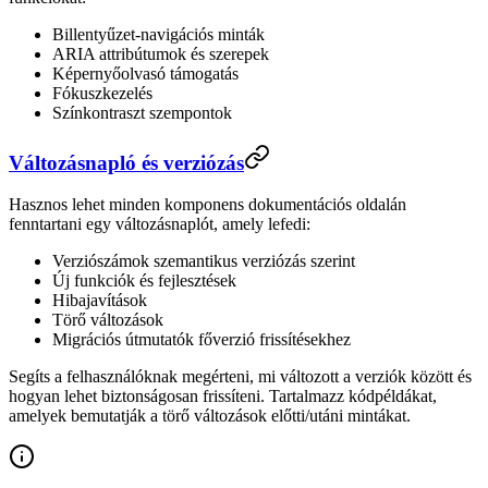
Billentyűzet-navigációs minták
ARIA attribútumok és szerepek
Képernyőolvasó támogatás
Fókuszkezelés
Színkontraszt szempontok
Változásnapló és verziózás
Hasznos lehet minden komponens dokumentációs oldalán
fenntartani egy változásnaplót, amely lefedi:
Verziószámok szemantikus verziózás szerint
Új funkciók és fejlesztések
Hibajavítások
Törő változások
Migrációs útmutatók főverzió frissítésekhez
Segíts a felhasználóknak megérteni, mi változott a verziók között és
hogyan lehet biztonságosan frissíteni. Tartalmazz kódpéldákat,
amelyek bemutatják a törő változások előtti/utáni mintákat.