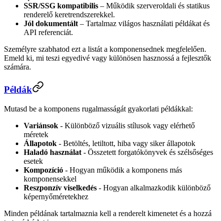
SSR/SSG kompatibilis
– Működik szerveroldali és statikus
renderelő keretrendszerekkel.
Jól dokumentált
– Tartalmaz világos használati példákat és
API referenciát.
Személyre szabhatod ezt a listát a komponensednek megfelelően.
Emeld ki, mi teszi egyedivé vagy különösen hasznossá a fejlesztők
számára.
Példák
Mutasd be a komponens rugalmasságát gyakorlati példákkal:
Variánsok
- Különböző vizuális stílusok vagy elérhető
méretek
Állapotok
- Betöltés, letiltott, hiba vagy siker állapotok
Haladó használat
- Összetett forgatókönyvek és szélsőséges
esetek
Kompozíció
- Hogyan működik a komponens más
komponensekkel
Reszponzív viselkedés
- Hogyan alkalmazkodik különböző
képernyőméretekhez
Minden példának tartalmaznia kell a renderelt kimenetet és a hozzá