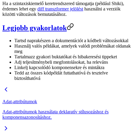
Ha a szintaxiskiemelő keretrendszered támogatja (például Shiki),
érdemes lehet egy
diff transzformer jelölést
használni a verziók
közötti változások bemutatásához.
Legjobb gyakorlatok
Tartsd naprakészen a dokumentációt a kódbeli változásokkal
Használj valós példákat, amelyek valódi problémákat oldanak
meg
Tartalmazz gyakori buktatókat és hibakeresési tippeket
Adj teljesítménybeli megfontolásokat, ha releváns
Linkelj kapcsolódó komponensekre és mintákra
Tedd az összes kódpéldát futtathatóvá és tesztelve
biztosíthatóvá
Adat-attribútumok
Adat-attribútumok használata deklaratív stílusozáshoz és
komponensazonosításhoz.