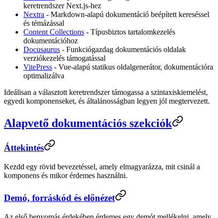
keretrendszer Next.js-hez
Nextra
- Markdown-alapú dokumentáció beépített kereséssel
és témázással
Content Collections
- Típusbiztos tartalomkezelés
dokumentációhoz
Docusaurus
- Funkciógazdag dokumentációs oldalak
verziókezelés támogatással
VitePress
- Vue-alapú statikus oldalgenerátor, dokumentációra
optimalizálva
Ideálisan a választott keretrendszer támogassa a szintaxiskiemelést,
egyedi komponenseket, és általánosságban legyen jól megtervezett.
Alapvető dokumentációs szekciók
Áttekintés
Kezdd egy rövid bevezetéssel, amely elmagyarázza, mit csinál a
komponens és mikor érdemes használni.
Demó, forráskód és előnézet
Az első benyomás érdekében érdemes egy demót mellékelni, amely