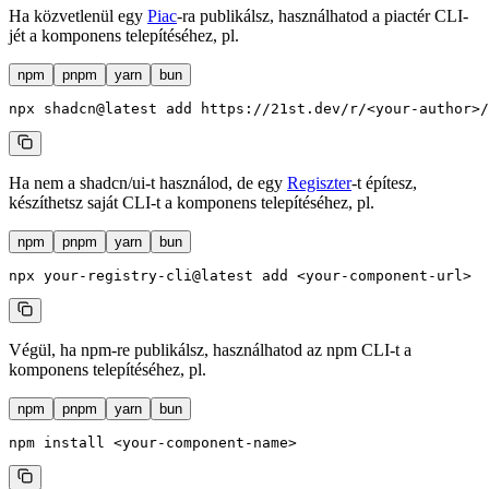
Ha közvetlenül egy
Piac
-ra publikálsz, használhatod a piactér CLI-
jét a komponens telepítéséhez, pl.
npm
pnpm
yarn
bun
npx
 shadcn@latest
 add
 https://21st.dev/r/
<
your-autho
r
>
/
Ha nem a shadcn/ui-t használod, de egy
Regiszter
-t építesz,
készíthetsz saját CLI-t a komponens telepítéséhez, pl.
npm
pnpm
yarn
bun
npx
 your-registry-cli@latest
 add
 <
your-component-ur
l
>
Végül, ha npm-re publikálsz, használhatod az npm CLI-t a
komponens telepítéséhez, pl.
npm
pnpm
yarn
bun
npm
 install
 <
your-component-nam
e
>