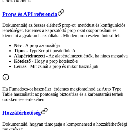
tartozó kódot is.
Props és API referencia
Dokumentáld az összes elérhető prop-ot, metódust és konfigurációs
lehetőséget. Érdemes a kapcsolódó prop-okat csoportosítani és
kiemelni a gyakran használtakat. Minden prop esetén tüntesd fel:
Név
- A prop azonosítója
Típus
- TypeScript típusdefiníció
Alapértelmezett
- Az alapértelmezett érték, ha nincs megadva
Kötelező
- Hogy a prop kötelező-e
Leírás
- Mit csinál a prop és mikor használjuk
Ha Fumadocs-ot használsz, érdemes megfontolnod az Auto Type
Table használatát az pontosság biztosítása és a karbantartási terhek
csökkentése érdekében.
Hozzáférhetőség
Dokumentáld, hogyan támogatja a komponensed a hozzáférhetőségi
funkciókat: