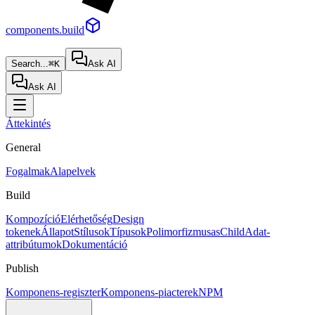
components.build
Search...
⌘K
Ask AI
Ask AI
Áttekintés
General
Fogalmak
Alapelvek
Build
Kompozíció
Elérhetőség
Design
tokenek
Állapot
Stílusok
Típusok
Polimorfizmus
asChild
Adat-
attribútumok
Dokumentáció
Publish
Komponens-regiszter
Komponens-piacterek
NPM