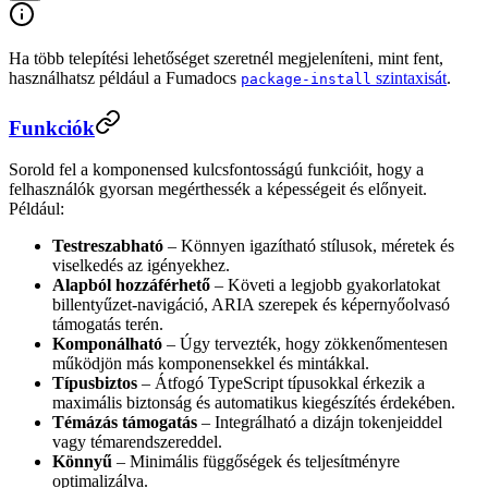
Ha több telepítési lehetőséget szeretnél megjeleníteni, mint fent,
használhatsz például a Fumadocs
szintaxisát
.
package-install
Funkciók
Sorold fel a komponensed kulcsfontosságú funkcióit, hogy a
felhasználók gyorsan megérthessék a képességeit és előnyeit.
Például:
Testreszabható
– Könnyen igazítható stílusok, méretek és
viselkedés az igényekhez.
Alapból hozzáférhető
– Követi a legjobb gyakorlatokat
billentyűzet-navigáció, ARIA szerepek és képernyőolvasó
támogatás terén.
Komponálható
– Úgy tervezték, hogy zökkenőmentesen
működjön más komponensekkel és mintákkal.
Típusbiztos
– Átfogó TypeScript típusokkal érkezik a
maximális biztonság és automatikus kiegészítés érdekében.
Témázás támogatás
– Integrálható a dizájn tokenjeiddel
vagy témarendszereddel.
Könnyű
– Minimális függőségek és teljesítményre
optimalizálva.