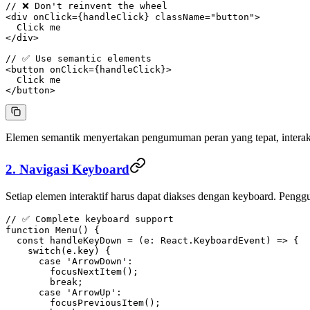
// ❌ Don't reinvent the wheel
<
div
 onClick
=
{handleClick} 
className
=
"button"
>
  Click me
</
div
>
// ✅ Use semantic elements
<
button
 onClick
=
{handleClick}>
  Click me
</
button
>
Elemen semantik menyertakan pengumuman peran yang tepat, interaks
2. Navigasi Keyboard
Setiap elemen interaktif harus dapat diakses dengan keyboard. Peng
// ✅ Complete keyboard support
function
 Menu
() {
  const
 handleKeyDown
 =
 (
e
:
 React
.
KeyboardEvent
) 
=>
 {
    switch
(e.key) {
      case
 'ArrowDown'
:
        focusNextItem
();
        break
;
      case
 'ArrowUp'
:
        focusPreviousItem
();