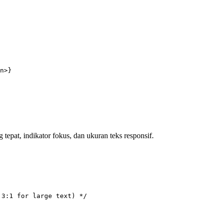
n
>}
epat, indikator fokus, dan ukuran teks responsif.
 3:1 for large text) */