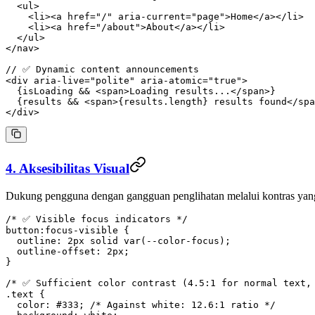
  <
ul
>
    <
li
><
a
 href
=
"/"
 aria-current
=
"page"
>Home</
a
></
li
>
    <
li
><
a
 href
=
"/about"
>About</
a
></
li
>
  </
ul
>
</
nav
>
// ✅ Dynamic content announcements
<
div
 aria-live
=
"polite"
 aria-atomic
=
"true"
>
  {isLoading 
&&
 <
span
>Loading results...</
span
>}
  {results 
&&
 <
span
>{results.
length
} results found</
spa
</
div
>
4. Aksesibilitas Visual
Dukung pengguna dengan gangguan penglihatan melalui kontras yang t
/* ✅ Visible focus indicators */
button
:focus-visible
 {
  outline
: 
2
px
 solid
 var
(
--color-focus
);
  outline-offset
: 
2
px
;
}
/* ✅ Sufficient color contrast (4.5:1 for normal text,
.text
 {
  color
: 
#333
; 
/* Against white: 12.6:1 ratio */