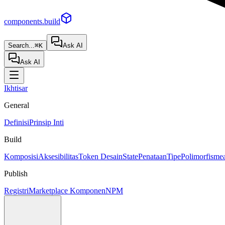
components.build
Search...
⌘K
Ask AI
Ask AI
Ikhtisar
General
Definisi
Prinsip Inti
Build
Komposisi
Aksesibilitas
Token Desain
State
Penataan
Tipe
Polimorfisme
Publish
Registri
Marketplace Komponen
NPM