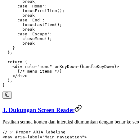
        break
;
      case
 'Home'
:
        focusFirstItem
();
        break
;
      case
 'End'
:
        focusLastItem
();
        break
;
      case
 'Escape'
:
        closeMenu
();
        break
;
    }
  };
  return
 (
    <
div
 role
=
"menu"
 onKeyDown
=
{handleKeyDown}>
      {
/* menu items */
}
    </
div
>
  );
}
3. Dukungan Screen Reader
Pastikan semua konten dan interaksi diumumkan dengan benar ke scr
// ✅ Proper ARIA labeling
<
nav
 aria-label
=
"Main navigation"
>