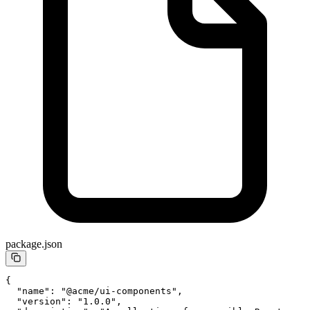
package.json
{
  "name"
: 
"@acme/ui-components"
,
  "version"
: 
"1.0.0"
,