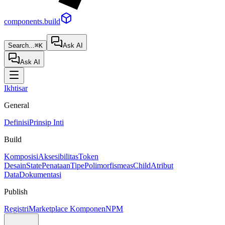
components.build
Search...
⌘K
Ask AI
Ask AI
Ikhtisar
General
Definisi
Prinsip Inti
Build
Komposisi
Aksesibilitas
Token
Desain
State
Penataan
Tipe
Polimorfisme
asChild
Atribut
Data
Dokumentasi
Publish
Registri
Marketplace Komponen
NPM