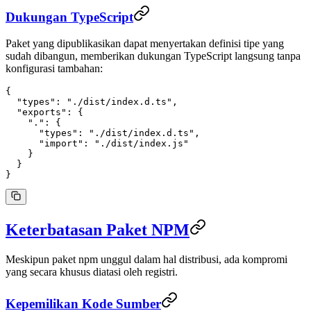
Dukungan TypeScript
Paket yang dipublikasikan dapat menyertakan definisi tipe yang
sudah dibangun, memberikan dukungan TypeScript langsung tanpa
konfigurasi tambahan:
{
  "types"
: 
"./dist/index.d.ts"
,
  "exports"
: {
    "."
: {
      "types"
: 
"./dist/index.d.ts"
,
      "import"
: 
"./dist/index.js"
    }
  }
}
Keterbatasan Paket NPM
Meskipun paket npm unggul dalam hal distribusi, ada kompromi
yang secara khusus diatasi oleh registri.
Kepemilikan Kode Sumber