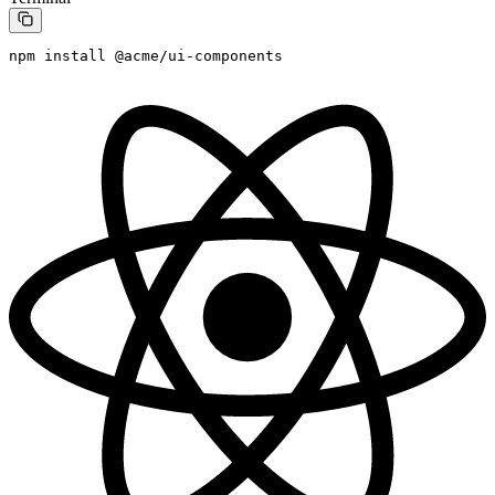
npm
 install
 @acme/ui-components