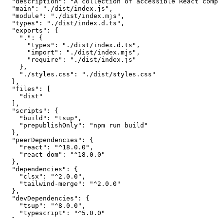
  "description"
: 
"A collection of accessible React comp
  "main"
: 
"./dist/index.js"
,
  "module"
: 
"./dist/index.mjs"
,
  "types"
: 
"./dist/index.d.ts"
,
  "exports"
: {
    "."
: {
      "types"
: 
"./dist/index.d.ts"
,
      "import"
: 
"./dist/index.mjs"
,
      "require"
: 
"./dist/index.js"
    },
    "./styles.css"
: 
"./dist/styles.css"
  },
  "files"
: [
    "dist"
  ],
  "scripts"
: {
    "build"
: 
"tsup"
,
    "prepublishOnly"
: 
"npm run build"
  },
  "peerDependencies"
: {
    "react"
: 
"^18.0.0"
,
    "react-dom"
: 
"^18.0.0"
  },
  "dependencies"
: {
    "clsx"
: 
"^2.0.0"
,
    "tailwind-merge"
: 
"^2.0.0"
  },
  "devDependencies"
: {
    "tsup"
: 
"^8.0.0"
,
    "typescript"
: 
"^5.0.0"