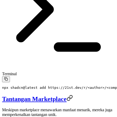
Terminal
npx
 shadcn@latest
 add
 https://21st.dev/r/
<
autho
r
>
/
<
comp
Tantangan Marketplace
Meskipun marketplace menawarkan manfaat menarik, mereka juga
memperkenalkan tantangan unik.