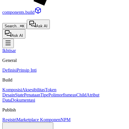
components.build
Search...
⌘K
Ask AI
Ask AI
Ikhtisar
General
Definisi
Prinsip Inti
Build
Komposisi
Aksesibilitas
Token
Desain
State
Penataan
Tipe
Polimorfisme
asChild
Atribut
Data
Dokumentasi
Publish
Registri
Marketplace Komponen
NPM