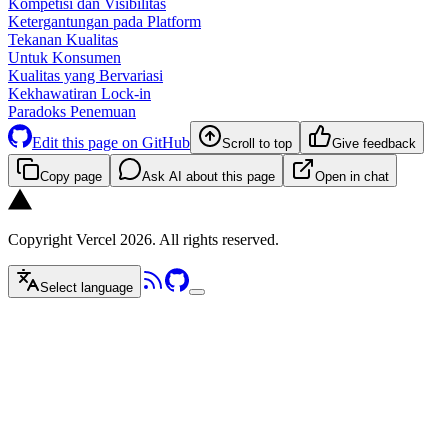
Kompetisi dan Visibilitas
Ketergantungan pada Platform
Tekanan Kualitas
Untuk Konsumen
Kualitas yang Bervariasi
Kekhawatiran Lock-in
Paradoks Penemuan
Edit this page on GitHub
Scroll to top
Give feedback
Copy page
Ask AI about this page
Open in chat
Copyright Vercel 2026. All rights reserved.
Select language