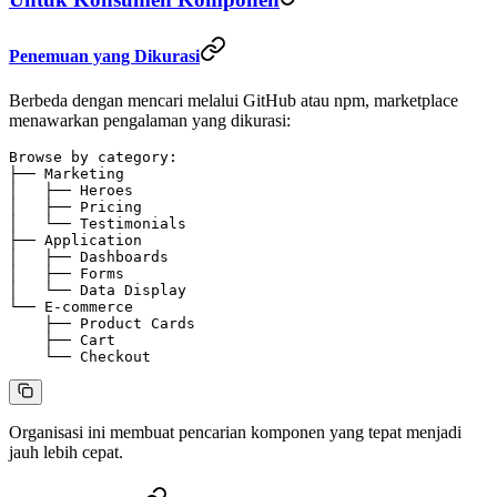
Penemuan yang Dikurasi
Berbeda dengan mencari melalui GitHub atau npm, marketplace
menawarkan pengalaman yang dikurasi:
Browse by category:
├── Marketing
│   ├── Heroes
│   ├── Pricing
│   └── Testimonials
├── Application
│   ├── Dashboards
│   ├── Forms
│   └── Data Display
└── E-commerce
    ├── Product Cards
    ├── Cart
    └── Checkout
Organisasi ini membuat pencarian komponen yang tepat menjadi
jauh lebih cepat.