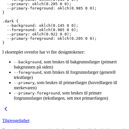
  --primary
: 
oklch
(
0.205
 0
 0
);
  --primary-foreground
: 
oklch
(
0.985
 0
 0
);
}
.dark
 {
  --background
: 
oklch
(
0.145
 0
 0
);
  --foreground
: 
oklch
(
0.985
 0
 0
);
  --primary
: 
oklch
(
0.922
 0
 0
);
  --primary-foreground
: 
oklch
(
0.205
 0
 0
);
}
I eksemplet ovenfor har vi fire designtokener:
, som brukes til bakgrunnsfarger (primært
--background
bakgrunnen på siden)
, som brukes til forgrunnsfarger (generell
--foreground
tekstfarge)
, som brukes til primærfarger (hovedfargen til
--primary
merkevaren)
, som brukes til primær
--primary-foreground
forgrunnsfarger (tekstfargen, sett mot primærfargen)
Tilgjengelighet