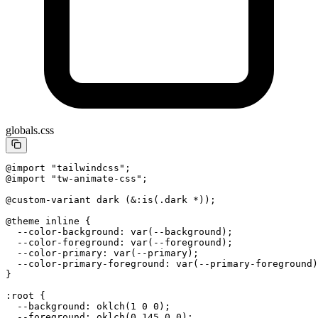
globals.css
@import
 "tailwindcss"
;
@import
 "tw-animate-css"
;
@custom-variant
 dark (&:is(.dark *));
@theme
 inline {
  --color-background: var(--background);
  --color-foreground: var(--foreground);
  --color-primary: var(--primary);
  --color-primary-foreground: var(--primary-foreground)
}
:root
 {
  --background
: 
oklch
(
1
 0
 0
);
  --foreground
: 
oklch
(
0.145
 0
 0
);