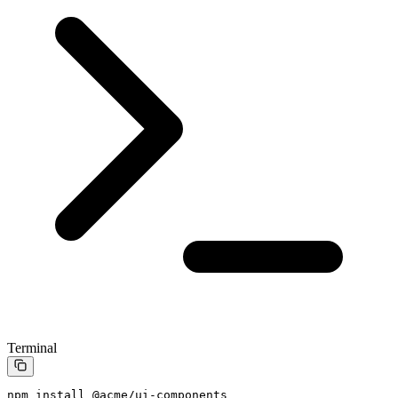
Terminal
npm
 install
 @acme/ui-components