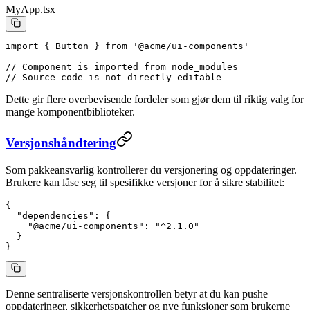
MyApp.tsx
import
 { Button } 
from
 '@acme/ui-components'
// Component is imported from node_modules
// Source code is not directly editable
Dette gir flere overbevisende fordeler som gjør dem til riktig valg for
mange komponentbiblioteker.
Versjonshåndtering
Som pakkeansvarlig kontrollerer du versjonering og oppdateringer.
Brukere kan låse seg til spesifikke versjoner for å sikre stabilitet:
{
  "dependencies"
: {
    "@acme/ui-components"
: 
"^2.1.0"
  }
}
Denne sentraliserte versjonskontrollen betyr at du kan pushe
oppdateringer, sikkerhetspatcher og nye funksjoner som brukerne