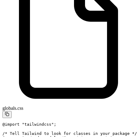
globals.css
@import
 "tailwindcss"
;
/* Tell Tailwind to look for classes in your package */