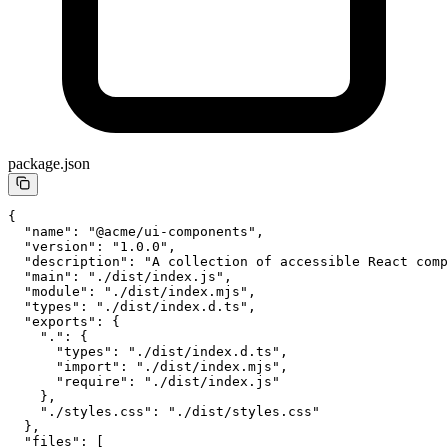
package.json
{
  "name"
: 
"@acme/ui-components"
,
  "version"
: 
"1.0.0"
,
  "description"
: 
"A collection of accessible React comp
  "main"
: 
"./dist/index.js"
,
  "module"
: 
"./dist/index.mjs"
,
  "types"
: 
"./dist/index.d.ts"
,
  "exports"
: {
    "."
: {
      "types"
: 
"./dist/index.d.ts"
,
      "import"
: 
"./dist/index.mjs"
,
      "require"
: 
"./dist/index.js"
    },
    "./styles.css"
: 
"./dist/styles.css"
  },
  "files"
: [