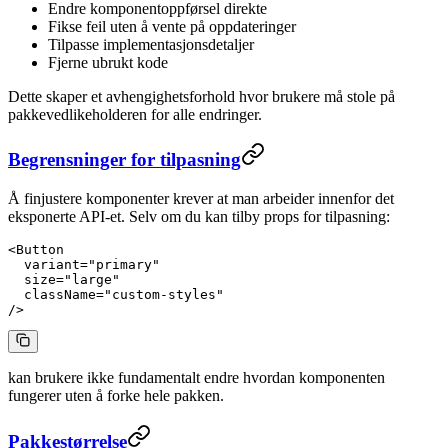
Endre komponentoppførsel direkte
Fikse feil uten å vente på oppdateringer
Tilpasse implementasjonsdetaljer
Fjerne ubrukt kode
Dette skaper et avhengighetsforhold hvor brukere må stole på
pakkevedlikeholderen for alle endringer.
Begrensninger for tilpasning
Å finjustere komponenter krever at man arbeider innenfor det
eksponerte API-et. Selv om du kan tilby props for tilpasning:
<
Button
  variant
=
"primary"
  size
=
"large"
  className
=
"custom-styles"
/>
kan brukere ikke fundamentalt endre hvordan komponenten
fungerer uten å forke hele pakken.
Pakkestørrelse