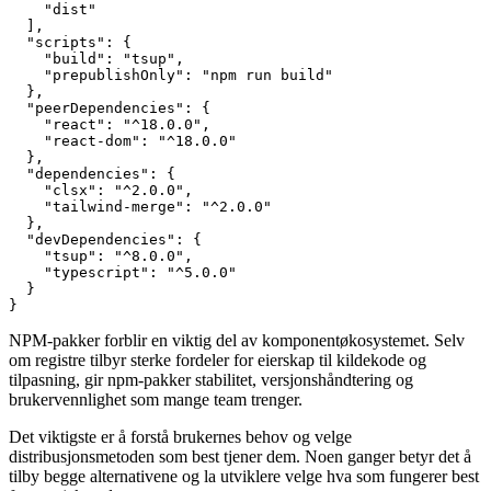
    "dist"
  ],
  "scripts"
: {
    "build"
: 
"tsup"
,
    "prepublishOnly"
: 
"npm run build"
  },
  "peerDependencies"
: {
    "react"
: 
"^18.0.0"
,
    "react-dom"
: 
"^18.0.0"
  },
  "dependencies"
: {
    "clsx"
: 
"^2.0.0"
,
    "tailwind-merge"
: 
"^2.0.0"
  },
  "devDependencies"
: {
    "tsup"
: 
"^8.0.0"
,
    "typescript"
: 
"^5.0.0"
  }
}
NPM-pakker forblir en viktig del av komponentøkosystemet. Selv
om registre tilbyr sterke fordeler for eierskap til kildekode og
tilpasning, gir npm-pakker stabilitet, versjonshåndtering og
brukervennlighet som mange team trenger.
Det viktigste er å forstå brukernes behov og velge
distribusjonsmetoden som best tjener dem. Noen ganger betyr det å
tilby begge alternativene og la utviklere velge hva som fungerer best