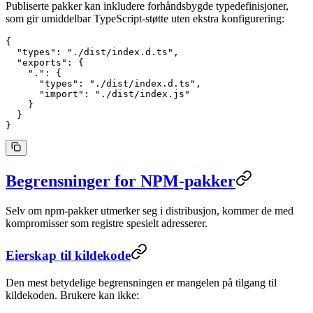
Publiserte pakker kan inkludere forhåndsbygde typedefinisjoner,
som gir umiddelbar TypeScript-støtte uten ekstra konfigurering:
{
  "types"
: 
"./dist/index.d.ts"
,
  "exports"
: {
    "."
: {
      "types"
: 
"./dist/index.d.ts"
,
      "import"
: 
"./dist/index.js"
    }
  }
}
Begrensninger for NPM-pakker
Selv om npm-pakker utmerker seg i distribusjon, kommer de med
kompromisser som registre spesielt adresserer.
Eierskap til kildekode
Den mest betydelige begrensningen er mangelen på tilgang til
kildekoden. Brukere kan ikke: