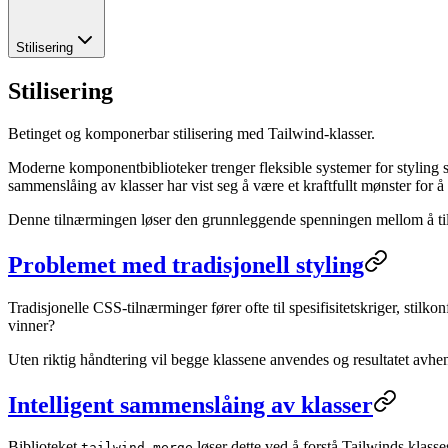
Stilisering
Stilisering
Betinget og komponerbar stilisering med Tailwind-klasser.
Moderne komponentbiblioteker trenger fleksible systemer for styling
sammenslåing av klasser har vist seg å være et kraftfullt mønster for 
Denne tilnærmingen løser den grunnleggende spenningen mellom å tilby
Problemet med tradisjonell styling
Tradisjonelle CSS-tilnærminger fører ofte til spesifisitetskriger, stilk
vinner?
Uten riktig håndtering vil begge klassene anvendes og resultatet avhe
Intelligent sammenslåing av klasser
Biblioteket
løser dette ved å forstå Tailwinds klasse
tailwind-merge