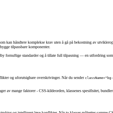
 som kan håndtere komplekse krav uten å gå på bekostning av utvikler
å bygge tilpassbare komponenter.
 fornuftige standarder og å tillate full tilpasning — en utfordring som
onflikter og uforutsigbare overskrivinger. Når du sender
className="bg
nger av mange faktorer - CSS-kildeorden, klassenes spesifisitet, bundle
struktur og intelligent løse konflikter. Når to klasser målretter samme 