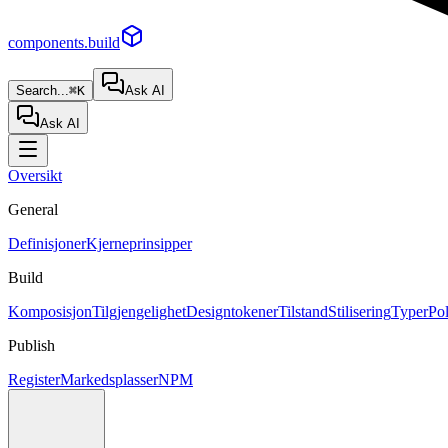
components.build
Search...
⌘K
Ask AI
Ask AI
Oversikt
General
Definisjoner
Kjerneprinsipper
Build
Komposisjon
Tilgjengelighet
Designtokener
Tilstand
Stilisering
Typer
Po
Publish
Register
Markedsplasser
NPM