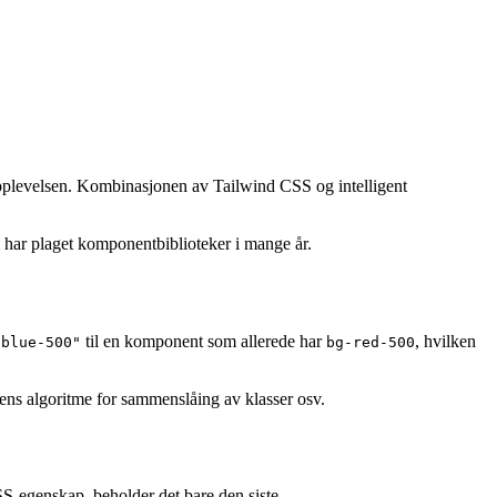
opplevelsen. Kombinasjonen av Tailwind CSS og intelligent
 har plaget komponentbiblioteker i mange år.
til en komponent som allerede har
, hvilken
-blue-500"
bg-red-500
rens algoritme for sammenslåing av klasser osv.
CSS-egenskap, beholder det bare den siste.